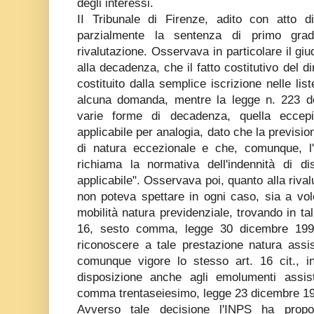
degli interessi.
II Tribunale di Firenze, adito con atto di
parzialmente la sentenza di primo gra
rivalutazione. Osservava in particolare il gi
alla decadenza, che il fatto costitutivo del dir
costituito dalla semplice iscrizione nelle lis
alcuna domanda, mentre la legge n. 223 d
varie forme di decadenza, quella eccepi
applicabile per analogia, dato che la previsi
di natura eccezionale e che, comunque, l
richiama la normativa dell'indennità di d
applicabile". Osservava poi, quanto alla riva
non poteva spettare in ogni caso, sia a vole
mobilità natura previdenziale, trovando in tal
16, sesto comma, legge 30 dicembre 1991
riconoscere a tale prestazione natura assis
comunque vigore lo stesso art. 16 cit., in v
disposizione anche agli emolumenti assiste
comma trentaseiesimo, legge 23 dicembre 19
Avverso tale decisione l'INPS ha propo