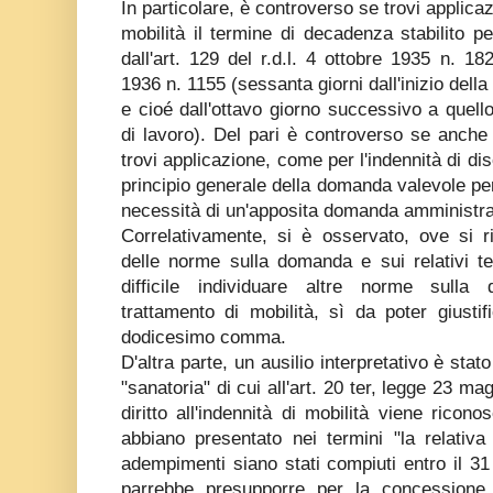
In particolare, è controverso se trovi applica
mobilità il termine di decadenza stabilito pe
dall'art. 129 del r.d.l. 4 ottobre 1935 n. 18
1936 n. 1155 (sessanta giorni dall'inizio dell
e cioé dall'ottavo giorno successivo a quell
di lavoro). Del pari è controverso se anche 
trovi applicazione, come per l'indennità di d
principio generale della domanda valevole per 
necessità di un'apposita domanda amministra
Correlativamente, si è osservato, ove si ri
delle norme sulla domanda e sui relativi te
difficile individuare altre norme sulla 
trattamento di mobilità, sì da poter giustific
dodicesimo comma.
D'altra parte, un ausilio interpretativo è stat
"sanatoria" di cui all'art. 20 ter, legge 23 m
diritto all'indennità di mobilità viene rico
abbiano presentato nei termini "la relativ
adempimenti siano stati compiuti entro il 3
parrebbe presupporre per la concessione d