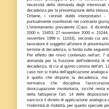
necessità della domanda degli interessati 
decadenza per la presentazione della stessa.
Orbene, i cennati dubbi interpretativi -
puntualmente manifestati nel contrasto giurisp
L'orientamento prevalente (Cass. 6 dicem
2000 n. 15453; 27 novembre 2000 n. 15244;
novembre 1998 n. 11033), secondo cui anche 
lavoratore è soggetto all'onere di presentazi
termine di decadenza, si fonda sulle seguent
Per effetto del rinvio contenuto nell'art. 7 della legge n. 233 del 1991, la domanda per la fruizione dell'indennità di mobilità soggiace al termine di decadenza, di cui al quinto comma dell'art. 129 legge n. 1155 del 1936. In tal caso non si tratta dell'applicazione analogica di una norma eccezionale, qual è quella che dispone la decadenza, ma dell'applicazione diretta della normativa che disciplina l'assicurazione obbligatoria contro la disoccupazione involontaria, sicché resta estraneo alla regolamentazione della fattispecie l'art. 14 delle disposizioni sulla legge in generale, che sancisce il divieto di applicazione analogica delle norme eccezionali. Inoltre, l'indennità di mobilità, per quanto speciale per alcuni suoi aspetti (condizioni obiettive costituenti il suo presupposto, procedura da seguire e finanziamento), rientra, unitamente all'indennità di disoccupazione, fra gli strumenti intesi a tutelare lo stesso evento protetto, costituito dallo stato di disoccupazione da licenziamento, tant'é che sostituisce ogni altra prestazione di disoccupazione (art. 7, comma ottavo), con la conseguenza che il rinvio operato dal comma dodicesimo dello stesso art. 7 cit. alla normativa sull'assicurazione obbligatoria contro la disoccupazione involontaria "in quanto applicabile" non può non riguardare anche i termini per la presentazione della domanda della prestazione, atteso che la legge n. 223 del 1991 nulla dispone circa detti termini. La presentazione della domanda, d'altra parte, è resa necessaria anche dalla regola generale per la quale i trattamenti previdenziali presuppongono di regola una domanda che assume rilevanza costitutiva, tanto più che l'INPS non è a conoscenza e non può quindi controllare se l'interessato sia in possesso dei requisiti necessari per accedere al trattamento in questione, in quanto le comunicazioni previste dalla legge del 1991 sono inviate esclusivamente alle associazioni di categoria, all'ufficio provinciale del lavoro ed alla commissione regionale per l'impiego. Il rapporto previdenziale, poi, avente per oggetto l'erogazione del trattamento di mobilità, è distinto e successivo all'estinzione del rapporto di lavoro, sorgendo non in via automatica in tale momento, ma solo in via eventuale, subordinatamente alla ricorrenza dei prescritti requisiti di legge rispetto al singolo interessato, così confermandosi la necessità della presentazione della domanda, al fine di consentire all'INPS di prendere in considerazione la sua posizione ed avviare il procedimento diretto al riconoscimento della prestazione. Inoltre, l'applicazione dei termini perentori non può essere esclusa dalla previsione, da parte dell'art. 9 della legge n. 223 del 1991, di specifiche ipotesi di cancellazione dalle liste di mobilità e di decadenza dalla relativa indennità, posto che tale norma nulla dispone circa i tempi e i modi di presentazione della domanda, mentre la norma relativa si rinviene, per effetto del rinvio operato dall'art. 7 cit., nella disciplina sull'assicurazione contro la disoccupazione. Infine, e ad ulteriore conferma dell'operatività del termine di decadenza, l'art. 20 ter legge n. 135 del 1997 ha introdotto una "sanatoria" per le domande presentate anteriormente al 31 marzo 1992 per le quali si era già avverata la decadenza del relativo diritto all'indennità, presupponendo evidentemente l'operatività della decadenza di cui all'art. 129 legge del 1936. L'opposto orientamento (Cass. 27 marzo 2000 n. 3670), che esclude la necessità della domanda e l'applicazione del relativo termine di decadenza, si fonda invece sulle seguenti considerazioni. Il carattere eccezionale del termine di decadenza, in rapporto ai principi generali previsti dall'ordinamento per l'esercizio di un diritto, rende inammissibile l'applicazione analogica di norme che prevedano per determinate fattispecie termini decadenziali. Non vale, d'altra parte, qualificare applicazione diretta quella della norma cui è fatto rinvio dal più volte richiamato art. 7, posto che a base dell'applicazione diretta deve pur esserci una valutazione di analogia fra le ipotesi a confronto che ne permetta l'applicabilità. Inoltre, l'art. 7 legge n. 223 del 1991 non prevede alcun termine per la presentazione della domanda diretta al conseguimento della prestazione, ed anzi addirittura non prevede neanche che sia presentata alcuna domanda. Infine, il generico richiamo alle disposizioni sull'assicurazione obbligatoria contro la disoccupazione involontaria non vale a giustificare una vera e propria estensione di quella disciplina, in base ad un processo interpretativo del tutto antitetico rispetto all'esigenza di chiarezza che l'applicazione dell'istituto della decadenza comporta, sicché, se termine di decadenza sussiste, questo deve scaturire direttamente ed inequivocabilmente dalla stessa normativa che riconosce il diritto. D'altra parte, il riferimento all'art. 20 ter legge n. 135 del 1997 non è decisivo, atteso che tale disposizione non indica quale sia il termine di decadenza, né da quale norma esso sia desumibile. Gli stessi opposti dubbi interpretativi, quanto alla portata ed ai limiti del rinvio operato dal legislatore alla disciplina dell'assicurazione contro la disoccupazione, sono stati espressi anche dalla dottrina con analoghe argomentazioni. Ora, da quanto sinora rilevato può affermarsi per certo che: 1^) l'indennità di mobilità, introdotta dall'art. 7 della legge n. 223 del 1991, tiene luogo di ogni altra prestazione di disoccupazione, pur nell'ambito degli strumenti legislativi diretti alla tutela del medesimo evento costituito dallo stato di disoccupazione; 2^) nella norma istitutiva di detta indennità non sono contenute testuali statuizioni sulle modalità per ottenerne la corresponsione (neppure in ordine all'ente erogatore); 3^) a questa apparente carenza viene ovviato con la specifica disposizione contenuta nel dodicesimo comma dello s