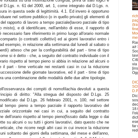
 fondata su una motivazione congrua, priva di salti logici e
l D.Lgs. n. 61 del 2000, art. 1, come integrato dal D.Lgs. n.
ura in questa sede di legittimità. 4.1. Ed invero è opportuno
ric
viduare nel settore pubblico (o in quello privato) gli elementi di
pag
 del rapporto di lavoro a tempo parziale(lavoro parziale di tipo
(tr
o misto), e di identificare, nell'ambito di esse, il rapporto di
fin
Mod
è necessario fare riferimento in primo luogo all'orario normale
mes
comparto (o contratti collettivi) ed ai giorni lavorativi entro i
Ra
(ad esempio, in relazione alla settimana dal lunedì al sabato o
a/r
erdì) atteso che per la configurabilità del part - time di tipo
Soc
ome si è detto - che, a seguito del contratto individuale con il
lav
Cit
orario rispetto al tempo pieno si abbia in relazione ad alcuni o
via 
ere il part - time verticale nei restanti casi in cui la riduzione
[in
successione delle giornate lavorative, ed il part - time di tipo
Ogge
ntra una combinazione delle modalità delle due altre tipologie.
DI
SO
ll'osservanza dei compiti di nomofilachia devoluti a questa
D.P
ncipio di diritto: "Alla stregua del disposto del D.Lgs. 25
Dic
modificato dal D.Lgs. 26 febbraio 2001, n. 100, nel settore
sos
dec
al tempo pieno a tempo parziale il rapporto lavorativo del
18.
ziale orizzontale nei casi in cui, a seguito del contratto
l'i
ne dell'orario rispetto al tempo pieno(fissato dalla legge o dai
dic
ese
lette su alcuni o su tutti i giorni lavorativi, dato questo che ne
far
rticale, che ricorre negli altri casi in cui invece la riduzione
redd
lcuni soltanto dei giorni della settimana, del mese e dell'anno,