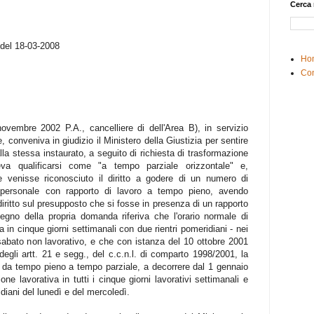
Cerca 
 del 18-03-2008
Ho
Con
ovembre 2002 P.A., cancelliere di dell'Area B), in servizio
, conveniva in giudizio il Ministero della Giustizia per sentire
alla stessa instaurato, a seguito di richiesta di trasformazione
a qualificarsi come "a tempo parziale orizzontale" e,
venisse riconosciuto il diritto a godere di un numero di
l personale con rapporto di lavoro a tempo pieno, avendo
diritto sul presupposto che si fosse in presenza di un rapporto
egno della propria domanda riferiva che l'orario normale di
a in cinque giorni settimanali con due rientri pomeridiani - nei
 sabato non lavorativo, e che con istanza del 10 ottobre 2001
egli artt. 21 e segg., del c.c.n.l. di comparto 1998/2001, la
o da tempo pieno a tempo parziale, a decorrere dal 1 gennaio
ne lavorativa in tutti i cinque giorni lavorativi settimanali e
idiani del lunedì e del mercoledì.