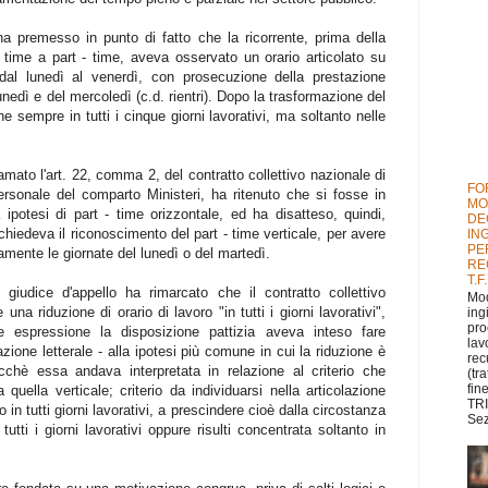
a premesso in punto di fatto che la ricorrente, prima della
- time a part - time, aveva osservato un orario articolato su
i dal lunedì al venerdì, con prosecuzione della prestazione
unedì e del mercoledì (c.d. rientri). Dopo la trasformazione del
e sempre in tutti i cinque giorni lavorativi, ma soltanto nelle
iamato l'art. 22, comma 2, del contratto collettivo nazionale di
FO
ersonale del comparto Ministeri, ha ritenuto che si fosse in
MO
potesi di part - time orizzontale, ed ha disatteso, quindi,
DE
chiedeva il riconoscimento del part - time verticale, per avere
IN
PE
camente le giornate del lunedì o del martedì.
RE
T.F
 giudice d'appello ha rimarcato che il contratto collettivo
Mod
 una riduzione di orario di lavoro "in tutti i giorni lavorativi",
ing
pro
e espressione la disposizione pattizia aveva inteso fare
lav
azione letterale - alla ipotesi più comune in cui la riduzione è
rec
sicchè essa andava interpretata in relazione al criterio che
(tr
fin
 quella verticale; criterio da individuarsi nella articolazione
TRI
o in tutti giorni lavorativi, a prescindere cioè dalla circostanza
Sez
utti i giorni lavorativi oppure risulti concentrata soltanto in