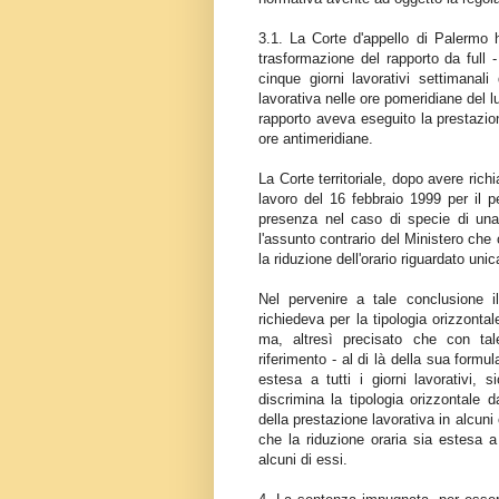
3.1. La Corte d'appello di Palermo h
trasformazione del rapporto da full 
cinque giorni lavorativi settimanal
lavorativa nelle ore pomeridiane del l
rapporto aveva eseguito la prestazion
ore antimeridiane.
La Corte territoriale, dopo avere rich
lavoro del 16 febbraio 1999 per il p
presenza nel caso di specie di una i
l'assunto contrario del Ministero che 
la riduzione dell'orario riguardato uni
Nel pervenire a tale conclusione il
richiedeva per la tipologia orizzontale
ma, altresì precisato che con tal
riferimento - al di là della sua formul
estesa a tutti i giorni lavorativi, 
discrimina la tipologia orizzontale da
della prestazione lavorativa in alcuni 
che la riduzione oraria sia estesa a t
alcuni di essi.