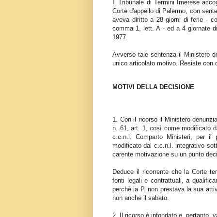
Il Tribunale di Termini Imerese acco
Corte d'appello di Palermo, con senten
aveva diritto a 28 giorni di ferie - 
comma 1, lett. A - ed a 4 giornate di
1977.
Avverso tale sentenza il Ministero d
unico articolato motivo. Resiste con 
MOTIVI DELLA DECISIONE
1. Con il ricorso il Ministero denunz
n. 61, art. 1, così come modificato d
c.c.n.l. Comparto Ministeri, per il
modificato dal c.c.n.l. integrativo s
carente motivazione su un punto deci
Deduce il ricorrente che la Corte terr
fonti legali e contrattuali, a qualific
perchè la P. non prestava la sua attivi
non anche il sabato.
2. Il ricorso è infondato e, pertanto, v