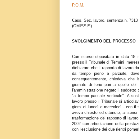
P.Q.M.
Cass. Sez. lavoro, sentenza n. 7313
(OMISSIS)
SVOLGIMENTO DEL PROCESSO
Con ricorso depositato in data 18 n
presso il Tribunale di Termini Imerese
dichiarare che il rapporto di lavoro d
da tempo pieno a parziale, dovev
conseguentemente, chiedeva che le 
giornate di ferie pari a quello de
l'amministrazione negato il suddetto 
"a tempo parziale verticale". A sost
lavoro presso il Tribunale si articolav
giorni di lunedì e mercoledì - con il
aveva chiesto ed ottenuto, ai sensi d
trasformazione del rapporto di lavor
2002 con articolazione della prestazio
con l'esclusione dei due rientri pomer