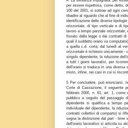
4. La sentenza impugnata, per essere
per essere rispettosa, come detto, de
100 del 2001, si sottrae ad ogni cens
ribadire al riguardo che al fine di indi
identificazione delle diverse tipologie
orizzontale, di tipo verticale e di tip
lavoro a tempo parziale orizzontale, 
fissato dalla legge o dai contratti di 
quali il suddetto orario va computato
a quella c.d. corta, dal lunedì al ven
orizzontale è richiesto unicamente - c
singolo dipendente, la riduzione dell'
a tutti i giorni lavorativi, per ricorr
dell'orario si traduca in una diversa 
misto, infine, nei casi in cui si risco
5 Per concludere, può enunciarsi, ne
Corte di Cassazione, il seguente pri
febbraio 2000, n. 61, art. 1, come 
pubblico a seguito del passaggio d
dipendente si qualifica a tempo par
individuale del dipendente, la riduzio
contratti collettivi di comparto) si rif
segna la distinzione dal part - time ve
dell'orario lavorativo si articola su a