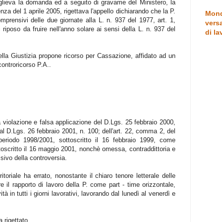
glieva la domanda ed a seguito di gravame del Ministero, la
za del 1 aprile 2005, rigettava l'appello dichiarando che la P.
Mond
comprensivi delle due giornate alla L. n. 937 del 1977, art. 1,
versa
 riposo da fruire nell'anno solare ai sensi della L. n. 937 del
di la
ella Giustizia propone ricorso per Cassazione, affidato ad un
controricorso P.A..
ia violazione e falsa applicazione del D.Lgs. 25 febbraio 2000,
al D.Lgs. 26 febbraio 2001, n. 100; dell'art. 22, comma 2, del
 periodo 1998/2001, sottoscritto il 16 febbraio 1999, come
ottoscritto il 16 maggio 2001, nonchè omessa, contraddittoria e
sivo della controversia.
itoriale ha errato, nonostante il chiaro tenore letterale delle
are il rapporto di lavoro della P. come part - time orizzontale,
tà in tutti i giorni lavorativi, lavorando dal lunedì al venerdì e
a rigettato.