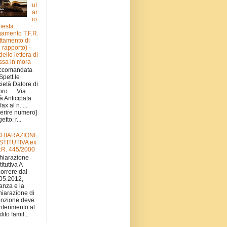
ul
ar
io:
hiesta
amento T.F.R.
attamento di
e rapporto) -
ello lettera di
sa in mora
ccomandata
 Spett.le
ietà Datore di
oro … Via …
tà Anticipata
fax al n. ...
serire numero]
tto: r...
CHIARAZIONE
STITUTIVA ex
.R. 445/2000
hiarazione
titutiva A
orrere dal
05.2012,
stanza e la
hiarazione di
nzione deve
 riferimento al
ito famil...