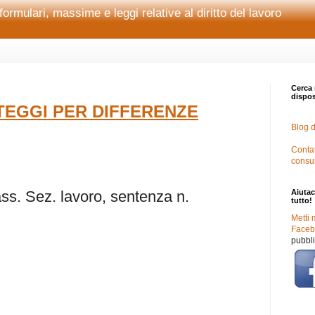
formulari, massime e leggi relative al diritto del lavoro
Cerca 
disposi
EGGI PER DIFFERENZE
Blog d
Contat
consu
. Sez. lavoro, sentenza n.
Aiutac
tutto!
Metti 
Facebo
pubbli