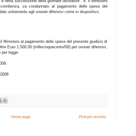
e nella successione della giornate lavorative". 6. Il Ministero
soccombenza, va condannato al pagamento delle spese del
date unitamente agli onorari difensivi come in dispositivo.
 il Ministero al pagamento delle spese del presente giudizio di
ltre Euro 1.500,00 (millecinquecento/00) per onorari difensivi,
 per legge.
008.
 2008
Home page
Post più vecchio