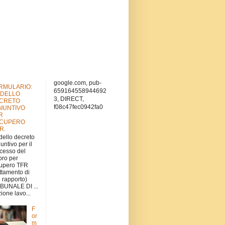
google.com, pub-
RMULARIO:
659164558944692
DELLO
3, DIRECT,
CRETO
f08c47fec0942fa0
GIUNTIVO
R
CUPERO
.R.
ello decreto
iuntivo per il
cesso del
oro per
upero TFR
attamento di
e rapporto)
BUNALE DI ...
ione lavo...
F
or
m