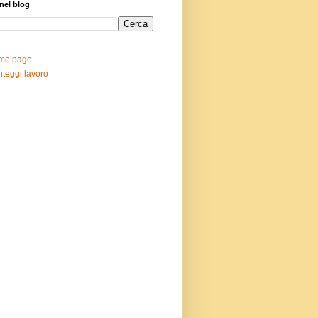
nel blog
me page
teggi lavoro