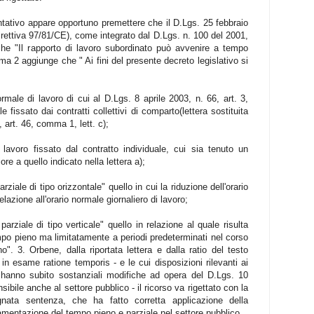
mentativo appare opportuno premettere che il D.Lgs. 25 febbraio
direttiva 97/81/CE), come integrato dal D.Lgs. n. 100 del 2001,
e "Il rapporto di lavoro subordinato può avvenire a tempo
a 2 aggiunge che " Ai fini del presente decreto legislativo si
ormale di lavoro di cui al D.Lgs. 8 aprile 2003, n. 66, art. 3,
fissato dai contratti collettivi di comparto(lettera sostituita
 art. 46, comma 1, lett. c);
i lavoro fissato dal contratto individuale, cui sia tenuto un
ore a quello indicato nella lettera a);
rziale di tipo orizzontale" quello in cui la riduzione dell'orario
elazione all'orario normale giornaliero di lavoro;
arziale di tipo verticale" quello in relazione al quale risulta
tempo pieno ma limitatamente a periodi predeterminati nel corso
". 3. Orbene, dalla riportata lettera e dalla ratio del testo
 in esame ratione temporis - e le cui disposizioni rilevanti ai
n hanno subito sostanziali modifiche ad opera del D.Lgs. 10
ibile anche al settore pubblico - il ricorso va rigettato con la
nata sentenza, che ha fatto corretta applicazione della
amentazione del tempo pieno e parziale nel settore pubblico.