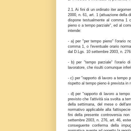
2.1. Ai fini di un ordinato iter argo
2000, n. 61, art. 1 (attuazione della 
dispone testualmente al comma 1 ch
pieno o a tempo parziale", ed al comm
intende:
- a) per "per tempo pieno" l'orario n
comma 1, o l'eventuale orario normale 
dal D.Lgs. 10 settembre 2003, n. 276,
- b) per "tempo parziale" l'orario d
lavoratore, che risulti comunque inferi
- c) per "rapporto di lavoro a tempo pa
rispetto al tempo pieno è prevista in r
- d) per "rapporto di lavoro a tempo p
previsto che l'attività sia svolta a 
della settimana, del mese o dell'anno
normativo applicabile alla fattispecie
fini della presente controversia no
settembre 2003, n. 276, art. 46, estens
conseguente conferma della impug
normativa avente ad oggetto la regol