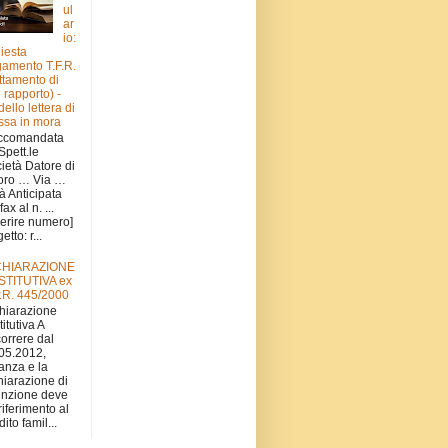
ul
ar
io:
hiesta
amento T.F.R.
attamento di
e rapporto) -
ello lettera di
sa in mora
ccomandata
 Spett.le
ietà Datore di
oro … Via …
tà Anticipata
fax al n. ...
serire numero]
tto: r...
CHIARAZIONE
STITUTIVA ex
.R. 445/2000
hiarazione
titutiva A
orrere dal
05.2012,
stanza e la
hiarazione di
nzione deve
 riferimento al
ito famil...