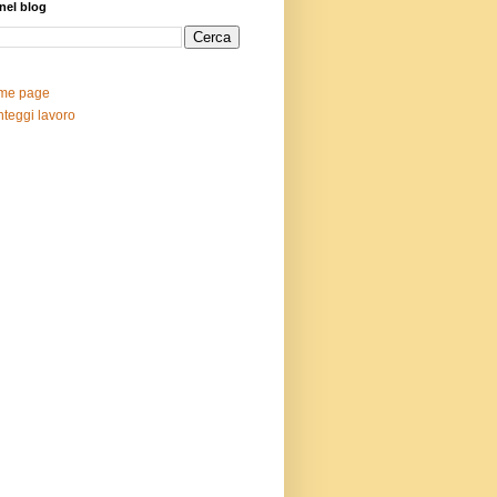
nel blog
me page
teggi lavoro