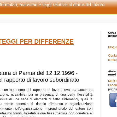
formulari, massime e leggi relative al diritto del lavoro
Cerca 
disposi
EGGI PER DIFFERENZE
Blog d
Contat
consu
ura di Parma del 12.12.1996 -
Aiutac
tutto!
el rapporto di lavoro subordinato
Metti 
Facebo
pubbli
e non autonoma del rapporto di lavoro, ove sia accertata
zione, ricavabile, pur in presenza di una certa flessibilità
ssiva di una serie di elementi di fatto sintomatici, quali la
 la totale assenza di rischio d'impresa e organizzazione
serimento nell'organizzazione imprenditoriale del datore con
edesimo forniti, la retribuzione fissa mensile non correlata al