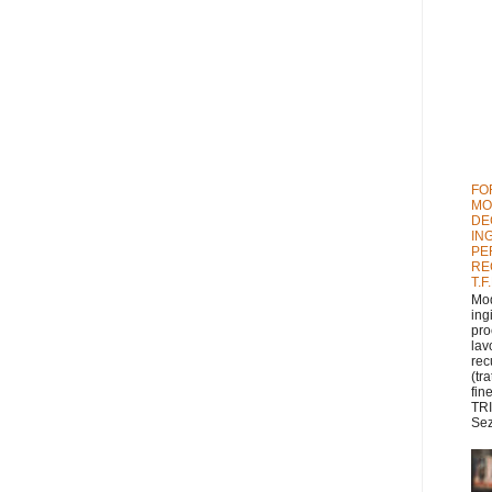
FO
MO
DE
IN
PE
RE
T.F
Mod
ing
pro
lav
rec
(tr
fin
TRI
Sez