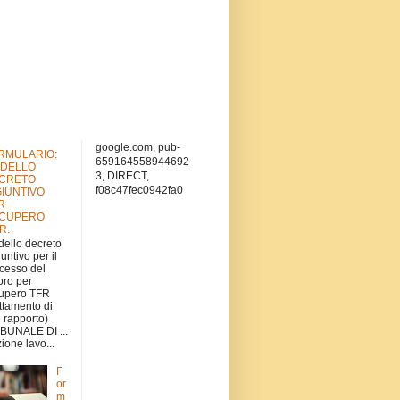
google.com, pub-
RMULARIO:
659164558944692
DELLO
3, DIRECT,
CRETO
f08c47fec0942fa0
GIUNTIVO
R
CUPERO
.R.
ello decreto
iuntivo per il
cesso del
oro per
upero TFR
attamento di
e rapporto)
BUNALE DI ...
ione lavo...
F
or
m