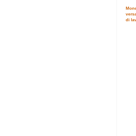
Mond
versa
di la