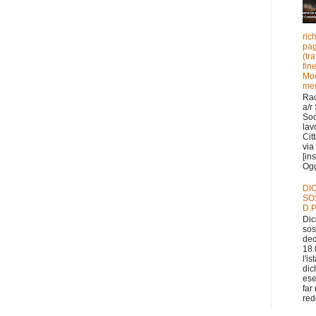
ric
pag
(tr
fin
Mod
mes
Ra
a/r
Soc
lav
Cit
via 
[in
Ogge
DI
SO
D.P
Dic
sos
dec
18.
l'i
dic
ese
far
redd