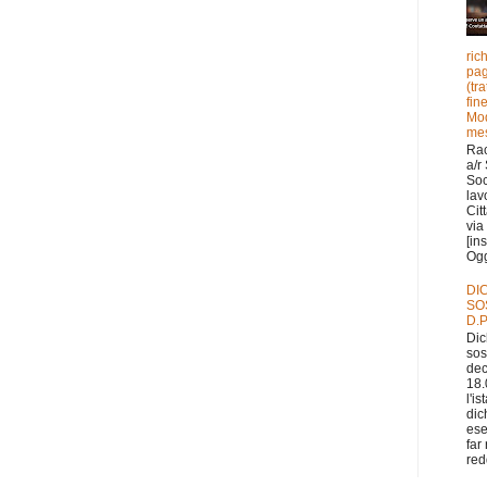
ric
pag
(tr
fin
Mod
mes
Ra
a/r
Soc
lav
Cit
via 
[in
Ogge
DI
SO
D.P
Dic
sos
dec
18.
l'i
dic
ese
far
redd