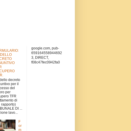
google.com, pub-
RMULARIO:
659164558944692
DELLO
3, DIRECT,
CRETO
f08c47fec0942fa0
GIUNTIVO
R
CUPERO
.R.
ello decreto
iuntivo per il
cesso del
oro per
upero TFR
attamento di
e rapporto)
BUNALE DI ...
ione lavo...
F
or
m