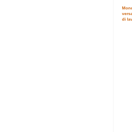
Mond
versa
di la