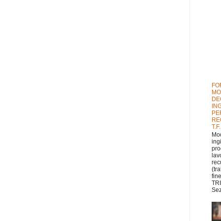
FO
MO
DE
IN
PE
RE
T.F
Mod
ing
pro
lav
rec
(tr
fin
TRI
Sez