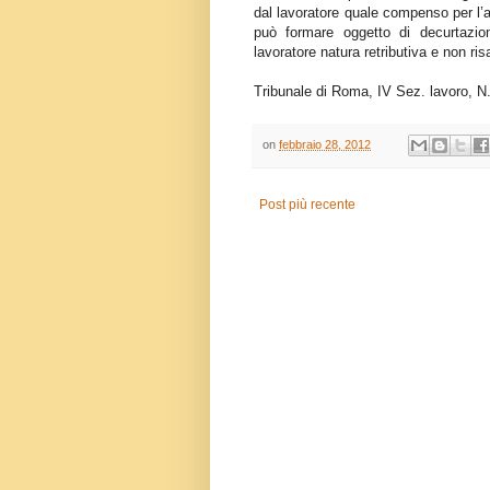
dal lavoratore quale compenso per l’at
può formare oggetto di decurtazion
lavoratore natura retributiva e non risa
Tribunale di Roma, IV Sez. lavoro,
on
febbraio 28, 2012
Post più recente