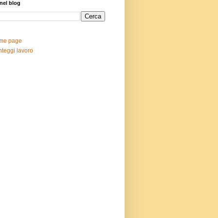
nel blog
me page
teggi lavoro