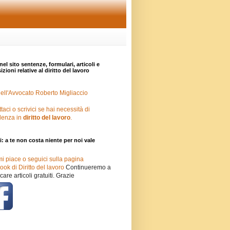
nel sito sentenze, formulari, articoli e
zioni relative al diritto del lavoro
ell'Avvocato Roberto Migliaccio
taci o scrivici se hai necessità di
lenza in
diritto del lavoro
.
i: a te non costa niente per noi vale
mi piace o seguici sulla pagina
ok di Diritto del lavoro
Continueremo a
care articoli gratuiti. Grazie