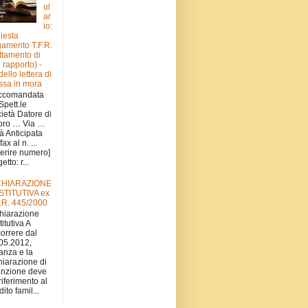
ul
ar
io:
hiesta
amento T.F.R.
attamento di
e rapporto) -
ello lettera di
sa in mora
ccomandata
 Spett.le
ietà Datore di
oro … Via …
tà Anticipata
fax al n. ...
serire numero]
tto: r...
CHIARAZIONE
STITUTIVA ex
.R. 445/2000
hiarazione
titutiva A
orrere dal
05.2012,
stanza e la
hiarazione di
nzione deve
 riferimento al
ito famil...