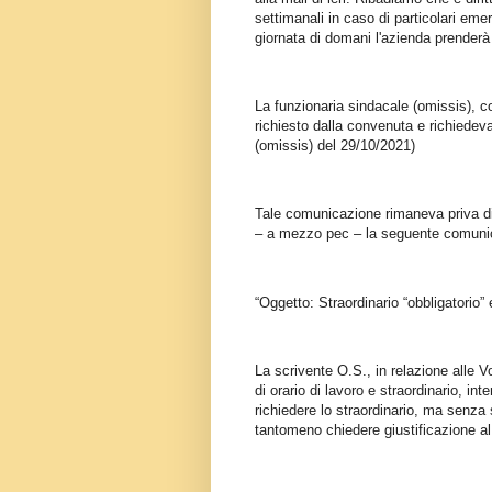
settimanali in caso di particolari eme
giornata di domani l'azienda prenderà g
La funzionaria sindacale (omissis), 
richiesto dalla convenuta e richiede
(omissis) del 29/10/2021)
Tale comunicazione rimaneva priva di 
– a mezzo pec – la seguente comunica
“Oggetto: Straordinario “obbligatorio” 
La scrivente O.S., in relazione alle 
di orario di lavoro e straordinario, in
richiedere lo straordinario, ma senza 
tantomeno chiedere giustificazione al