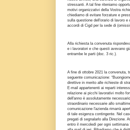
stressanti. A tal fine riteniamo opport
motivi organizzativi della Vostra rich
chiediamo di evitare forzature e press
sulla questione dell'orario di lavoro e 
accordi di Cigd per la sede di (omissi
Alla richiesta la convenuta rispondev
e i lavoratori e che questi avevano gi
entrambe le parti (doc. 3 ric.).
A fine di ottobre 2021 la convenuta, tra
seguente comunicazione: “Buongiorno,
direttive in merito alle richieste di s
E-mail appartenenti ai reparti interess
relazione ai picchi lavorativi molto fo
dell'anno è assolutamente necessario c
straordinario necessarie allo smaltim
comunicazione l'azienda rimarrà aperta
di tale esigenza contingente. Nel caso 
pregati di segnalarlo alla Direzione. 
entro il mercoledì per ogni settimana 
alla mail di ieri. Ribadiamo che è diri