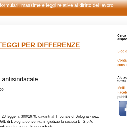
formulari, massime e leggi relative al diritto del lavoro
Cerca 
disposi
EGGI PER DIFFERENZE
Blog d
Contat
consu
a antisindacale
Aiutac
tutto!
Metti 
022
Facebo
pubbli
t. 28 legge n. 300/1970, davanti al Tribunale di Bologna - sez.
GIL di Bologna conveniva in giudizio la società B. S.p.A.
portamento aziendale consistente: