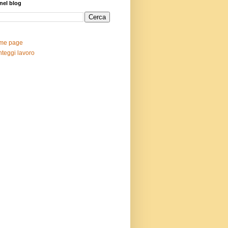
nel blog
me page
teggi lavoro