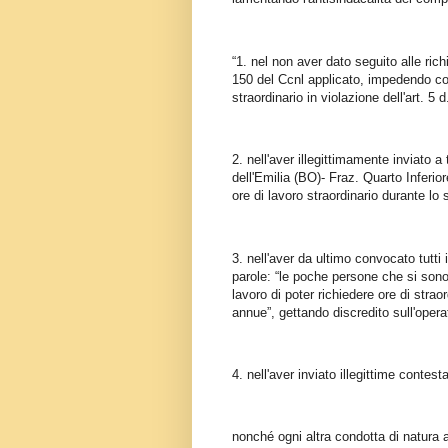
“1. nel non aver dato seguito alle rich
150 del Ccnl applicato, impedendo così
straordinario in violazione dell'art. 5 
2. nell'aver illegittimamente inviato a
dell'Emilia (BO)- Fraz. Quarto Inferior
ore di lavoro straordinario durante lo
3. nell'aver da ultimo convocato tutti
parole: “le poche persone che si sono r
lavoro di poter richiedere ore di strao
annue”, gettando discredito sull'opera
4. nell'aver inviato illegittime contest
nonché ogni altra condotta di natura a