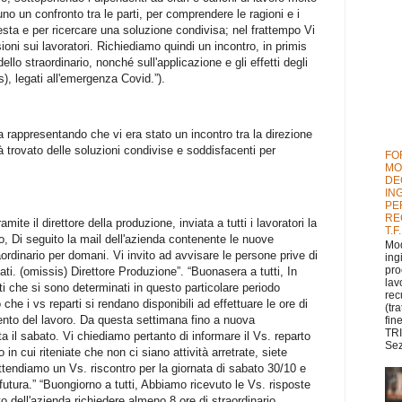
uno un confronto tra le parti, per comprendere le ragioni e i
iesta e per ricercare una soluzione condivisa; nel frattempo Vi
ioni sui lavoratori. Richiediamo quindi un incontro, in primis
dello straordinario, nonché sull'applicazione e gli effetti degli
s), legati all'emergenza Covid.”).
a rappresentando che vi era stato un incontro tra la direzione
à trovato delle soluzioni condivise e soddisfacenti per
FO
MO
DE
IN
PE
RE
mite il direttore della produzione, inviata a tutti i lavoratori la
T.F
 Di seguito la mail dell'azienda contenente le nuove
Mod
traordinario per domani. Vi invito ad avvisare le persone prive di
ing
pro
ati. (omissis) Direttore Produzione”. “Buonasera a tutti, In
lav
rti che si sono determinati in questo particolare periodo
rec
he i vs reparti si rendano disponibili ad effettuare le ore di
(tr
ento del lavoro. Da questa settimana fino a nuova
fin
TRI
 il sabato. Vi chiediamo pertanto di informare il Vs. reparto
Sez
in cui riteniate che non ci siano attività arretrate, siete
Attendiamo un Vs. riscontro per la giornata di sabato 30/10 e
futura.” “Buongiorno a tutti, Abbiamo ricevuto le Vs. risposte
tto dell'azienda richiedere almeno 8 ore di straordinario