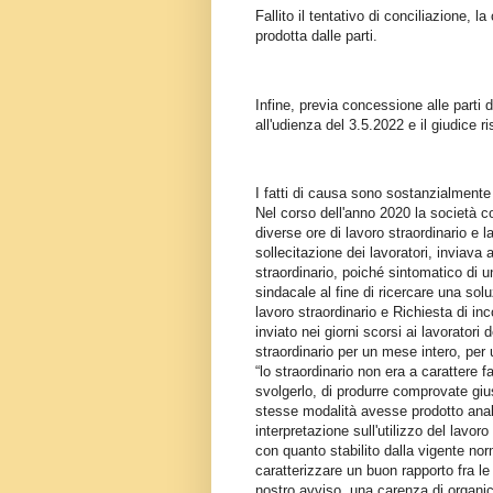
Fallito il tentativo di conciliazione,
prodotta dalle parti.
Infine, previa concessione alle parti
all'udienza del 3.5.2022 e il giudice r
I fatti di causa sono sostanzialment
Nel corso dell'anno 2020 la società c
diverse ore di lavoro straordinario e 
sollecitazione dei lavoratori, inviava
straordinario, poiché sintomatico di 
sindacale al fine di ricercare una solu
lavoro straordinario e Richiesta di i
inviato nei giorni scorsi ai lavorator
straordinario per un mese intero, per 
“lo straordinario non era a carattere f
svolgerlo, di produrre comprovate gius
stesse modalità avesse prodotto analog
interpretazione sull'utilizzo del lavoro
con quanto stabilito dalla vigente no
caratterizzare un buon rapporto fra le 
nostro avviso, una carenza di organic