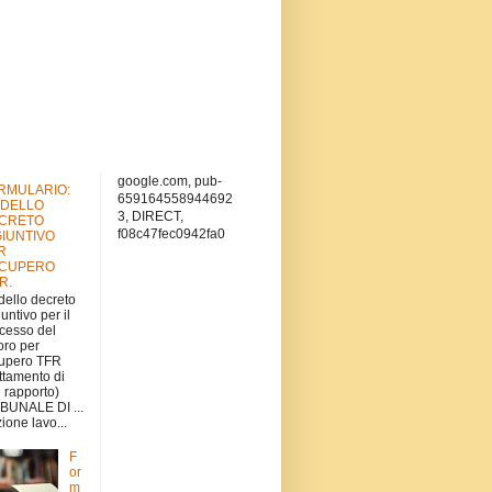
google.com, pub-
RMULARIO:
659164558944692
DELLO
3, DIRECT,
CRETO
f08c47fec0942fa0
GIUNTIVO
R
CUPERO
.R.
ello decreto
iuntivo per il
cesso del
oro per
upero TFR
attamento di
e rapporto)
BUNALE DI ...
ione lavo...
F
or
m