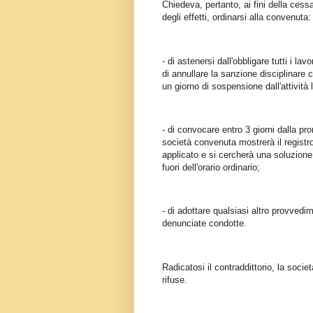
Chiedeva, pertanto, ai fini della ces
degli effetti, ordinarsi alla convenuta:
- di astenersi dall'obbligare tutti i lav
di annullare la sanzione disciplinare 
un giorno di sospensione dall'attività 
- di convocare entro 3 giorni dalla pro
società convenuta mostrerà il registro 
applicato e si cercherà una soluzione 
fuori dell'orario ordinario;
- di adottare qualsiasi altro provvedime
denunciate condotte.
Radicatosi il contraddittorio, la socie
rifuse.