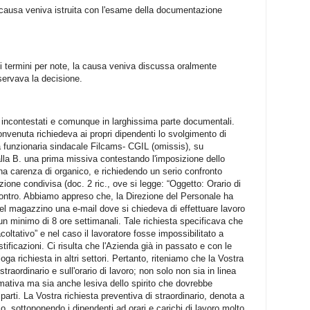
 la causa veniva istruita con l'esame della documentazione
 di termini per note, la causa veniva discussa oralmente
iservava la decisione.
e incontestati e comunque in larghissima parte documentali.
onvenuta richiedeva ai propri dipendenti lo svolgimento di
la funzionaria sindacale Filcams- CGIL (omissis), su
 alla B. una prima missiva contestando l'imposizione dello
una carenza di organico, e richiedendo un serio confronto
zione condivisa (doc. 2 ric., ove si legge: “Oggetto: Orario di
ncontro. Abbiamo appreso che, la Direzione del Personale ha
i del magazzino una e-mail dove si chiedeva di effettuare lavoro
un minimo di 8 ore settimanali. Tale richiesta specificava che
acoltativo” e nel caso il lavoratore fosse impossibilitato a
tificazioni. Ci risulta che l'Azienda già in passato e con le
a richiesta in altri settori. Pertanto, riteniamo che la Vostra
 straordinario e sull'orario di lavoro; non solo non sia in linea
rmativa ma sia anche lesiva dello spirito che dovrebbe
parti. La Vostra richiesta preventiva di straordinario, denota a
o, sottoponendo i dipendenti ad orari e carichi di lavoro molto