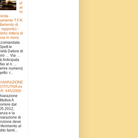
ul
ar
io:
hiesta
amento T.F.R.
attamento di
e rapporto) -
ello lettera di
sa in mora
ccomandata
 Spett.le
ietà Datore di
oro … Via …
tà Anticipata
fax al n. ...
serire numero]
tto: r...
CHIARAZIONE
STITUTIVA ex
.R. 445/2000
hiarazione
titutiva A
orrere dal
05.2012,
stanza e la
hiarazione di
nzione deve
 riferimento al
ito famil...