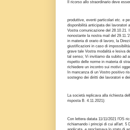
Il ricorso allo straordinario deve es
produttive, eventi particolari etc. e
disponibilità anticipata dei lavorator
Vostra comunicazione del 28.10.21. I
nonostante la nostra mail del 29.11.'2
in materia di orario di lavoro, la Dire
giustificazioni in caso di impossibilit
grave tale Vostra modalità e lesiva dei
tal senso; Vi invitiamo da subito ad a
rispetto delle norme in materia di str
richiedere un incontro sui motivi ogge
In mancanza di un Vostro positivo risc
sostegno dei diritti dei lavoratori e dei 
La società replicava alla richiesta de
risposta B. 4.11.2021):
Con lettera datata 11/11/2021 l'OS ri
richiamando i principi di cui all'art. 
applicata, e proclamava lo stato di ag