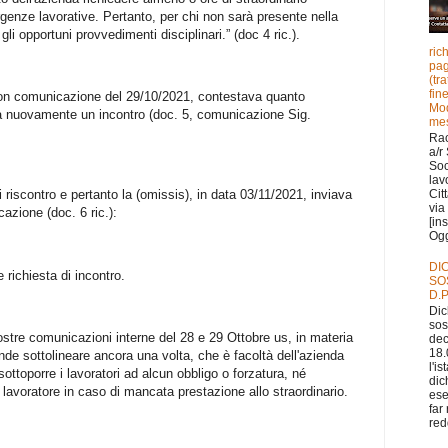
rgenze lavorative. Pertanto, per chi non sarà presente nella
li opportuni provvedimenti disciplinari.” (doc 4 ric.).
ric
pag
(tr
fin
con comunicazione del 29/10/2021, contestava quanto
Mod
va nuovamente un incontro (doc. 5, comunicazione Sig.
mes
Ra
a/r
Soc
lav
Cit
riscontro e pertanto la (omissis), in data 03/11/2021, inviava
via 
zione (doc. 6 ric.):
[in
Ogge
DI
e richiesta di incontro.
SO
D.P
Dic
sos
Vostre comunicazioni interne del 28 e 29 Ottobre us, in materia
dec
18.
tende sottolineare ancora una volta, che è facoltà dell'azienda
l'i
sottoporre i lavoratori ad alcun obbligo o forzatura, né
dic
 lavoratore in caso di mancata prestazione allo straordinario.
ese
far
redd