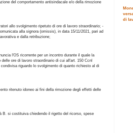
sazione del comportamento antisindacale e/o della rimozione
Mond
versa
di la
oratori allo svolgimento ripetuto di ore di lavoro straordinario; -
comunicata alla signora (omissis), in data 15/11/2021, pari ad
lavorativa e dalla retribuzione;
nuncia l'OS ricorrente per un incontro durante il quale la
delle ore di lavoro straordinario di cui all'art. 150 Ccnl
condivisa riguardo lo svolgimento di quanto richiesto al di
nto ritenuto idoneo ai fini della rimozione degli effetti delle
tà B. si costituiva chiedendo il rigetto del ricorso, spese