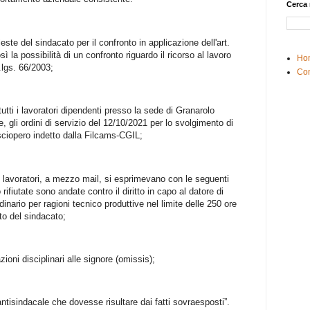
Cerca 
ieste del sindacato per il confronto in applicazione dell'art.
 la possibilità di un confronto riguardo il ricorso al lavoro
Ho
d.lgs. 66/2003;
Con
 tutti i lavoratori dipendenti presso la sede di Granarolo
e, gli ordini di servizio del 12/10/2021 per lo svolgimento di
 sciopero indetto dalla Filcams-CGIL;
 i lavoratori, a mezzo mail, si esprimevano con le seguenti
ifiutate sono andate contro il diritto in capo al datore di
rdinario per ragioni tecnico produttive nel limite delle 250 ore
to del sindacato;
azioni disciplinari alle signore (omissis);
ntisindacale che dovesse risultare dai fatti sovraesposti”.