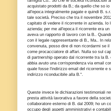
famiglia Co.. So che le società riconducibili 
acquistato prodotti da B.; da quello che so io 
all'epoca integralmente pagate e quindi B. s.r.l
tale società. Preciso che tra il novembre 201
capitato di vedere il ricorrente in azienda. Io
azienda; per me all'epoca il ricorrente era un 
aveva un rapporto di lavoro con la B.. Quand
con il legale rappresentante di B., Ma.. In rela
convenuta, posso dire di non ricordarmi se il 
come procacciatore di affari. Nulla so sul cap
di partnership operato dal ricorrente tra la B
abbia avuto una corrispondenza via email con 
quale fosse l'indirizzo email del ricorrente e
indirizzo riconducibile alla B.".
Queste invece le dichiarazioni testimoniali re
presta attività lavorativa a favore della soci
collaboratore esterno di B. dal 2009; ho un co
occupo degli aspetti amministrativi e contabil