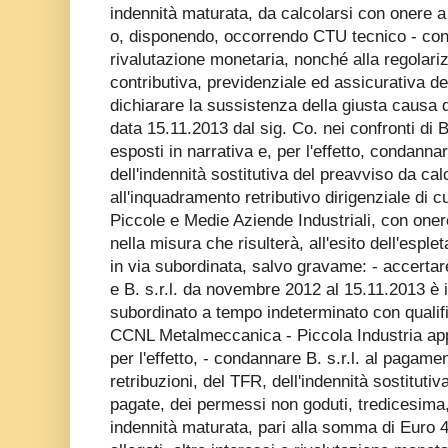
indennità maturata, da calcolarsi con onere a
o, disponendo, occorrendo CTU tecnico - conta
rivalutazione monetaria, nonché alla regolari
contributiva, previdenziale ed assicurativa de
dichiarare la sussistenza della giusta causa 
data 15.11.2013 dal sig. Co. nei confronti di B.
esposti in narrativa e, per l'effetto, condanna
dell'indennità sostitutiva del preavviso da cal
all'inquadramento retributivo dirigenziale di c
Piccole e Medie Aziende Industriali, con oner
nella misura che risulterà, all'esito dell'espl
in via subordinata, salvo gravame: - accertare
e B. s.r.l. da novembre 2012 al 15.11.2013 è 
subordinato a tempo indeterminato con qualific
CCNL Metalmeccanica - Piccola Industria appl
per l'effetto, - condannare B. s.r.l. al pagamen
retribuzioni, del TFR, dell'indennità sostituti
pagate, dei permessi non goduti, tredicesima,
indennità maturata, pari alla somma di Euro 