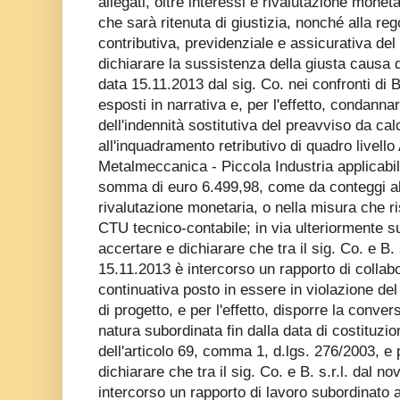
allegati, oltre interessi e rivalutazione mone
che sarà ritenuta di giustizia, nonché alla re
contributiva, previdenziale e assicurativa del 
dichiarare la sussistenza della giusta causa 
data 15.11.2013 dal sig. Co. nei confronti di B.
esposti in narrativa e, per l'effetto, condanna
dell'indennità sostitutiva del preavviso da cal
all'inquadramento retributivo di quadro livello
Metalmeccanica - Piccola Industria applicabile
somma di euro 6.499,98, come da conteggi alle
rivalutazione monetaria, o nella misura che ris
CTU tecnico-contabile; in via ulteriormente s
accertare e dichiarare che tra il sig. Co. e B.
15.11.2013 è intercorso un rapporto di collab
continuativa posto in essere in violazione del
di progetto, e per l'effetto, disporre la conver
natura subordinata fin dalla data di costituz
dell'articolo 69, comma 1, d.lgs. 276/2003, e p
dichiarare che tra il sig. Co. e B. s.r.l. dal 
intercorso un rapporto di lavoro subordinato