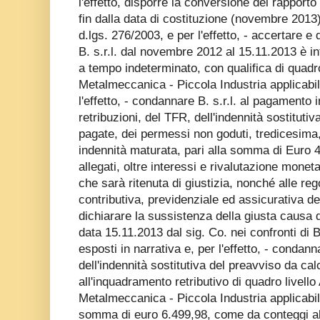
l'effetto, disporre la conversione del rapporto
fin dalla data di costituzione (novembre 2013)
d.lgs. 276/2003, e per l'effetto, - accertare e 
B. s.r.l. dal novembre 2012 al 15.11.2013 è in
a tempo indeterminato, con qualifica di quadro
Metalmeccanica - Piccola Industria applicabil
l'effetto, - condannare B. s.r.l. al pagamento i
retribuzioni, del TFR, dell'indennità sostituti
pagate, dei permessi non goduti, tredicesima,
indennità maturata, pari alla somma di Euro 
allegati, oltre interessi e rivalutazione mone
che sarà ritenuta di giustizia, nonché alle re
contributiva, previdenziale ed assicurativa de
dichiarare la sussistenza della giusta causa 
data 15.11.2013 dal sig. Co. nei confronti di B.
esposti in narrativa e, per l'effetto, - condan
dell'indennità sostitutiva del preavviso da cal
all'inquadramento retributivo di quadro livello
Metalmeccanica - Piccola Industria applicabile
somma di euro 6.499,98, come da conteggi alle