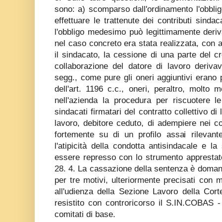
sono: a) scomparso dall'ordinamento l'obbligo
effettuare le trattenute dei contributi sinda
l'obbligo medesimo può legittimamente deriva
nel caso concreto era stata realizzata, con a
il sindacato, la cessione di una parte del cred
collaborazione del datore di lavoro derivav
segg., come pure gli oneri aggiuntivi erano 
dell'art. 1196 c.c., oneri, peraltro, molto 
nell'azienda la procedura per riscuotere le
sindacati firmatari del contratto collettivo di l
lavoro, debitore ceduto, di adempiere nei co
fortemente su di un profilo assai rilevante 
l'atipicità della condotta antisindacale e la
essere represso con lo strumento apprestat
28. 4. La cassazione della sentenza è domand
per tre motivi, ulteriormente precisati con 
all'udienza della Sezione Lavoro della Cort
resistito con controricorso il S.IN.COBAS -
comitati di base.