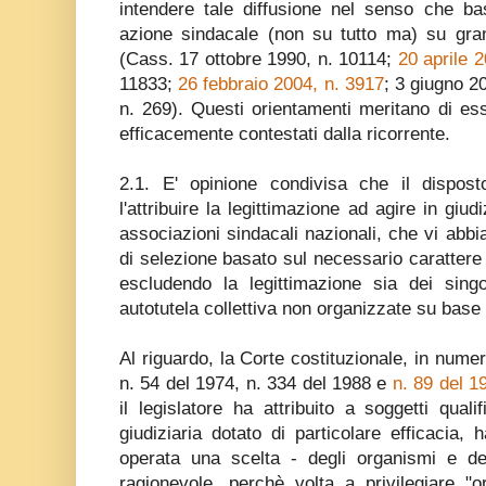
intendere tale diffusione nel senso che bas
azione sindacale (non su tutto ma) su gran 
(Cass. 17 ottobre 1990, n. 10114;
20 aprile 
11833;
26 febbraio 2004, n. 3917
; 3 giugno 2
n. 269). Questi orientamenti meritano di es
efficacemente contestati dalla ricorrente.
2.1. E' opinione condivisa che il dispost
l'attribuire la legittimazione ad agire in giudi
associazioni sindacali nazionali, che vi abbia
di selezione basato sul necessario carattere 
escludendo la legittimazione sia dei singo
autotutela collettiva non organizzate su base
Al riguardo, la Corte costituzionale, in numer
n. 54 del 1974, n. 334 del 1988 e
n. 89 del 1
il legislatore ha attribuito a soggetti qual
giudiziaria dotato di particolare efficacia, 
operata una scelta - degli organismi e del 
ragionevole, perchè volta a privilegiare "o