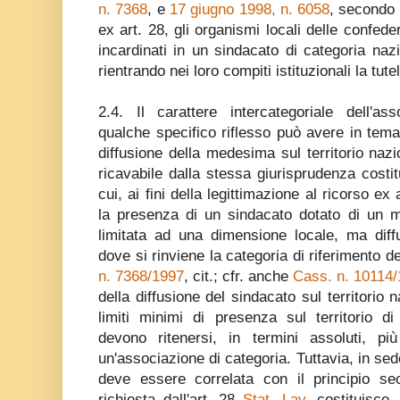
n. 7368
, e
17 giugno 1998, n. 6058
, secondo 
ex art. 28, gli organismi locali delle confede
incardinati in un sindacato di categoria nazi
rientrando nei loro compiti istituzionali la tut
2.4. Il carattere intercategoriale dell'ass
qualche specifico riflesso può avere in tem
diffusione della medesima sul territorio nazi
ricavabile dalla stessa giurisprudenza costi
cui, ai fini della legittimazione al ricorso ex
la presenza di un sindacato dotato di un m
limitata ad una dimensione locale, ma diffu
dove si rinviene la categoria di riferimento 
n. 7368/1997
, cit.; cfr. anche
Cass. n. 10114
della diffusione del sindacato sul territorio na
limiti minimi di presenza sul territorio di
devono ritenersi, in termini assoluti, più
un'associazione di categoria. Tuttavia, in sed
deve essere correlata con il principio sec
richiesta dall'art. 28
Stat. Lav.
costituisce,