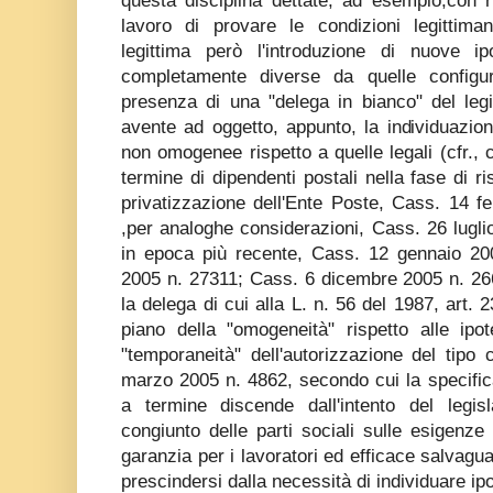
questa disciplina dettate, ad esempio,con r
lavoro di provare le condizioni legittiman
legittima però l'introduzione di nuove i
completamente diverse da quelle configu
presenza di una "delega in bianco" del legis
avente ad oggetto, appunto, la individuazion
non omogenee rispetto a quelle legali (cfr., 
termine di dipendenti postali nella fase di r
privatizzazione dell'Ente Poste, Cass. 14 f
,per analoghe considerazioni, Cass. 26 lugl
in epoca più recente, Cass. 12 gennaio 2
2005 n. 27311; Cass. 6 dicembre 2005 n. 26
la delega di cui alla L. n. 56 del 1987, art. 
piano della "omogeneità" rispetto alle ipot
"temporaneità" dell'autorizzazione del tipo 
marzo 2005 n. 4862, secondo cui la specificaz
a termine discende dall'intento del legis
congiunto delle parti sociali sulle esigenz
garanzia per i lavoratori ed efficace salvaguar
prescindersi dalla necessità di individuare ip