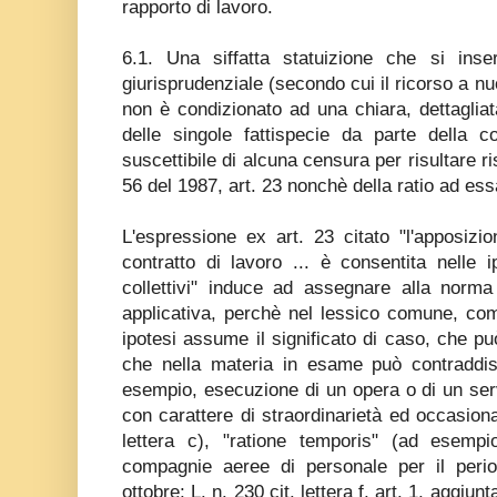
rapporto di lavoro.
6.1. Una siffatta statuizione che si inser
giurisprudenziale (secondo cui il ricorso a nu
non è condizionato ad una chiara, dettaglia
delle singole fattispecie da parte della co
suscettibile di alcuna censura per risultare ris
56 del 1987, art. 23 nonchè della ratio ad ess
L'espressione ex art. 23 citato "l'apposizi
contratto di lavoro ... è consentita nelle ip
collettivi" induce ad assegnare alla nor
applicativa, perchè nel lessico comune, come
ipotesi assume il significato di caso, che pu
che nella materia in esame può contraddist
esempio, esecuzione di un opera o di un ser
con carattere di straordinarietà ed occasional
lettera c), "ratione temporis" (ad esemp
compagnie aeree di personale per il peri
ottobre; L. n. 230 cit. lettera f, art. 1, aggiu