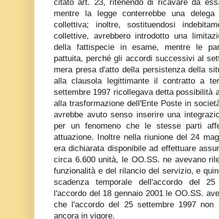
citato art. 23, ritenendo di ricavare da es
mentre la legge conterrebbe una delega i
collettiva; inoltre, sostituendosi indebita
collettive, avrebbero introdotto una limitaz
della fattispecie in esame, mentre le pa
pattuita, perché gli accordi successivi al 
mera presa d'atto della persistenza della sit
alla clausola legittimante il contratto a te
settembre 1997 ricollegava detta possibilità a
alla trasformazione dell'Ente Poste in società
avrebbe avuto senso inserire una integrazio
per un fenomeno che le stesse parti aff
attuazione. Inoltre nella riunione del 24 ma
era dichiarata disponibile ad effettuare ass
circa 6.600 unità, le OO.SS. ne avevano rileva
funzionalità e del rilancio del servizio, e qu
scadenza temporale dell'accordo del 25
l'accordo del 18 gennaio 2001 le OO.SS. ave
che l'accordo del 25 settembre 1997 non 
ancora in vigore.