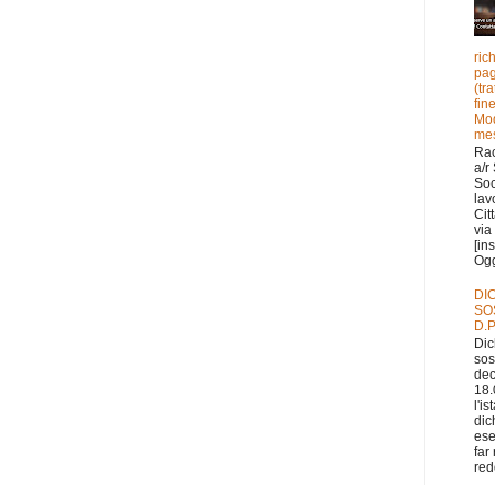
ric
pag
(tr
fin
Mod
mes
Ra
a/r
Soc
lav
Cit
via 
[in
Ogge
DI
SO
D.P
Dic
sos
dec
18.
l'i
dic
ese
far
redd