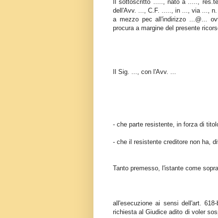
Il sottoscritto ....., nato a ....., res
dell'Avv. ..., C.F. ....., in ..., via ...
a mezzo pec all'indirizzo ...@... ov
procura a margine del presente ricor
Il Sig. ..., con l'Avv. ...
- che parte resistente, in forza di tit
- che il resistente creditore non ha, d
Tanto premesso, l'istante come sopra
all'esecuzione ai sensi dell'art. 61
richiesta al Giudice adito di voler so