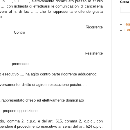
.te in ....., C.F. ....., elettivamente domiciliato presso lo studio
Cerca 
, n. ..., con richiesta di effettuarsi le comunicazioni di cancelleria
vero al n. di fax ....., che lo rappresenta e difende giusta
so
Ho
Ricorrente
Con
Contro
Resistente
premesso
olo esecutivo ..., ha agito contro parte ricorrente adducendo;
iversamente, diritto di agire in esecuzione poichè: ...
 rappresentato difeso ed elettivamente domiciliato
propone opposizione
8-bis, comma 2, c.p.c. e dell'art. 615, comma 2, c.p.c., con
spendere il procedimento esecutivo ai sensi dell'art. 624 c.p.c.