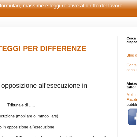
formulari, massime e leggi relative al diritto del lavoro
Cerca 
disposi
EGGI PER DIFFERENZE
Blog d
Contat
consu
 opposizione all'esecuzione in
Aiutac
tutto!
Metti 
Facebo
pubbli
Tribunale di .....
cuzione (mobliare o immobiliare)
o in opposizione all'esecuzione