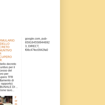
google.com, pub-
RMULARIO:
659164558944692
DELLO
3, DIRECT,
CRETO
f08c47fec0942fa0
GIUNTIVO
R
CUPERO
.R.
ello decreto
iuntivo per il
cesso del
oro per
upero TFR
attamento di
e rapporto)
BUNALE DI ...
ione lavo...
F
or
m