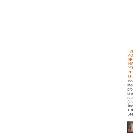
FO
MO
DE
IN
PE
RE
T.F
Mod
ing
pro
lav
rec
(tr
fin
TRI
Sez