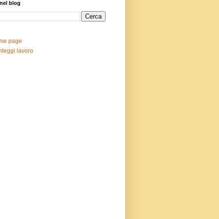
nel blog
me page
teggi lavoro