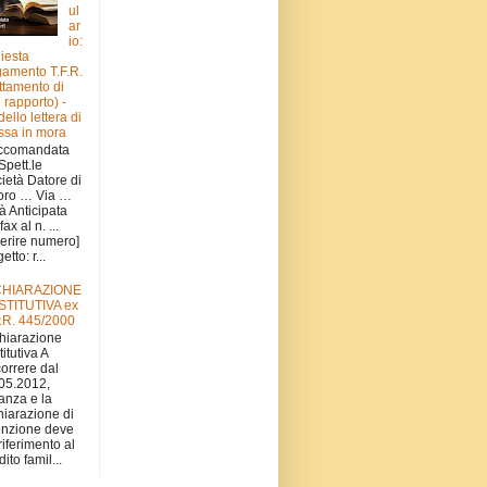
ul
ar
io:
hiesta
amento T.F.R.
attamento di
e rapporto) -
ello lettera di
sa in mora
ccomandata
 Spett.le
ietà Datore di
oro … Via …
tà Anticipata
fax al n. ...
serire numero]
tto: r...
CHIARAZIONE
STITUTIVA ex
.R. 445/2000
hiarazione
titutiva A
orrere dal
05.2012,
stanza e la
hiarazione di
nzione deve
 riferimento al
ito famil...