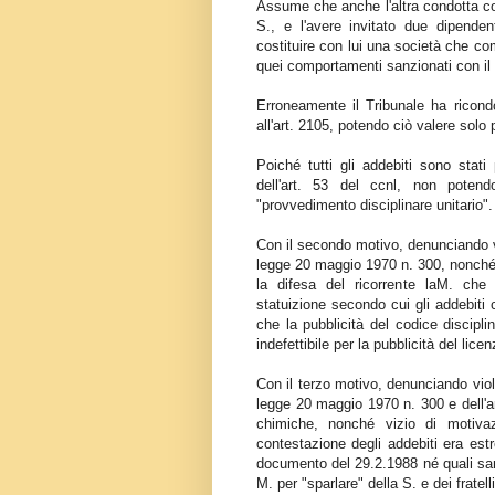
Assume che anche l'altra condotta con
S., e l'avere invitato due dipende
costituire con lui una società che co
quei comportamenti sanzionati con il l
Erroneamente il Tribunale ha ricondot
all'art. 2105, potendo ciò valere solo 
Poiché tutti gli addebiti sono stati
dell'art. 53 del ccnl, non poten
"provvedimento disciplinare unitario".
Con il secondo motivo, denunciando vi
legge 20 maggio 1970 n. 300, nonché 
la difesa del ricorrente laM. che
statuizione secondo cui gli addebiti 
che la pubblicità del codice discipl
indefettibile per la pubblicità del lice
Con il terzo motivo, denunciando viol
legge 20 maggio 1970 n. 300 e dell'a
chimiche, nonché vizio di motivaz
contestazione degli addebiti era es
documento del 29.2.1988 né quali sare
M. per "sparlare" della S. e dei fratel