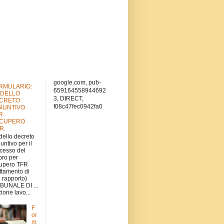
google.com, pub-
RMULARIO:
659164558944692
DELLO
3, DIRECT,
CRETO
f08c47fec0942fa0
GIUNTIVO
R
CUPERO
.R.
ello decreto
iuntivo per il
cesso del
oro per
upero TFR
attamento di
e rapporto)
BUNALE DI ...
ione lavo...
F
or
m