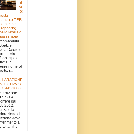
ul
ar
io:
hiesta
amento T.F.R.
attamento di
e rapporto) -
ello lettera di
sa in mora
ccomandata
 Spett.le
ietà Datore di
oro … Via …
tà Anticipata
fax al n. ...
serire numero]
tto: r...
CHIARAZIONE
STITUTIVA ex
.R. 445/2000
hiarazione
titutiva A
orrere dal
05.2012,
stanza e la
hiarazione di
nzione deve
 riferimento al
ito famil...