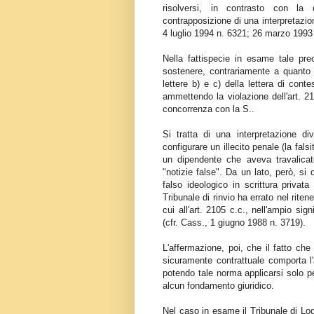
risolversi, in contrasto con la q
contrapposizione di una interpretazio
4 luglio 1994 n. 6321; 26 marzo 1993
Nella fattispecie in esame tale pre
sostenere, contrariamente a quanto a
lettere b) e c) della lettera di contes
ammettendo la violazione dell'art. 210
concorrenza con la S..
Si tratta di una interpretazione di
configurare un illecito penale (la falsi
un dipendente che aveva travalicat
"notizie false". Da un lato, però, si
falso ideologico in scrittura privat
Tribunale di rinvio ha errato nel riten
cui all'art. 2105 c.c., nell'ampio sign
(cfr. Cass., 1 giugno 1988 n. 3719).
L'affermazione, poi, che il fatto ch
sicuramente contrattuale comporta l'
potendo tale norma applicarsi solo pe
alcun fondamento giuridico.
Nel caso in esame il Tribunale di Lod