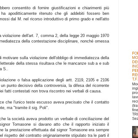
ero consentito di fornire giustificazioni e chiarimenti più
i ha apoditticamente ritenuto che gli addebiti fossero ben
 mossi dal M. nel ricorso introduttivo di primo grado e nell'atto
a violazione dell'art. 7, comma 2, della legge 20 maggio 1970
 immediatezza della contestazione disciplinare, nonché omessa
FO
MO
 motivare sulla violazione dell'obbligo di immediatezza della
DE
 letterale della stessa risultava che le mancanze sub a e sub
IN
la S..
PE
RE
T.F
olazione o falsa applicazione degli artt. 2119, 2105 e 2106
Mod
un punto decisivo della controversia, la difesa del ricorrente
ing
 fatti contestati non trova riscontro nei verbali di causa.
pro
lav
rec
e che l'unico teste escusso aveva precisato che il contatto
(tr
e, ma "tramite il sig. Poli".
fin
TRI
he la società aveva prodotto un verbale di conciliazione del
Sez
signor Tomasone si davano atto che il rapporto iniziato il
he la prestazione effettuata dal signor Tomasone era sempre
 rispetto del contratto originariamente stipulato tra le parti il