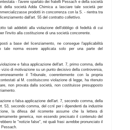
testata - l'avere sparlato dei fratelli Pessach e della società
nti della società Adda Chimica a lasciare tale società per
mmercializzasse prodotti in concorrenza con la S. - rientra tra
icenziamento dall'art. 55 del contratto collettivo.
to tali addebiti alla violazione dell'obbligo di fedeltà di cui
per l'invito alla costituzione di una società concorrente.
 posti a base del licenziamento, ne consegue l'applicabilità
do tale norma essere applicata solo per una parte del
olazione e falsa applicazione dell'art. 7, primo comma, della
vizio di motivazione su un punto decisivo della controversia,
 erroneamente il Tribunale, coerentemente con la propria
contestati al M. costituiscono violazione di legge, ha ritenuto
inare, non provata dalla società, non costituisse presupposto
nziamento.
azione o falsa applicazione dell'art. 7, secondo comma, della
rt. 53, secondo comma, del ccnl per i dipendenti da industrie
ione, la difesa del ricorrente assume che la lettera di
tremamente generica, non essendo precisato il contenuto del
bbero le "notizie false", né quali frasi avrebbe pronunciato il
li Pessach.