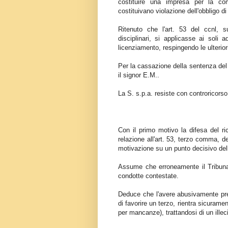
costituire una impresa per la co
costituivano violazione dell'obbligo di 
Ritenuto che l'art. 53 del ccnl,
disciplinari, si applicasse ai soli ad
licenziamento, respingendo le ulteriori
Per la cassazione della sentenza del 
il signor E.M..
La S. s.p.a. resiste con controricorso
Con il primo motivo la difesa del ri
relazione all'art. 53, terzo comma, d
motivazione su un punto decisivo del
Assume che erroneamente il Tribunale
condotte contestate.
Deduce che l'avere abusivamente pre
di favorire un terzo, rientra sicurament
per mancanze), trattandosi di un illeci