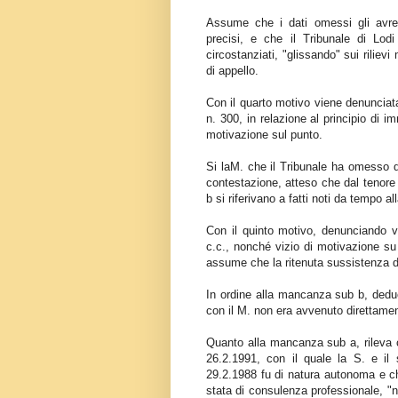
Assume che i dati omessi gli avrebb
precisi, e che il Tribunale di Lod
circostanziati, "glissando" sui rilievi
di appello.
Con il quarto motivo viene denunciat
n. 300, in relazione al principio di
motivazione sul punto.
Si laM. che il Tribunale ha omesso di
contestazione, atteso che dal tenore
b si riferivano a fatti noti da tempo al
Con il quinto motivo, denunciando vi
c.c., nonché vizio di motivazione su 
assume che la ritenuta sussistenza dei
In ordine alla mancanza sub b, deduc
con il M. non era avvenuto direttament
Quanto alla mancanza sub a, rileva c
26.2.1991, con il quale la S. e il 
29.2.1988 fu di natura autonoma e c
stata di consulenza professionale, "nel