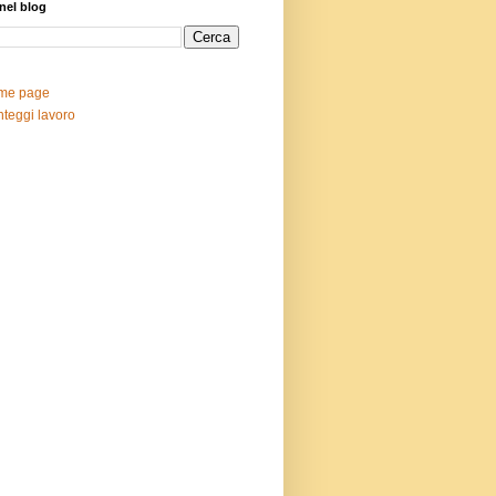
nel blog
me page
teggi lavoro