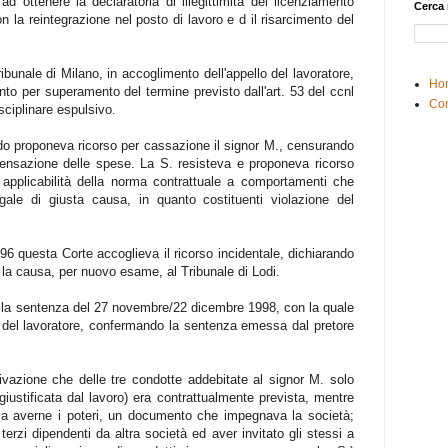
 ad ottenere la declaratoria di illegittimità del licenziamento
Cerca 
on la reintegrazione nel posto di lavoro e d il risarcimento del
bunale di Milano, in accoglimento dell'appello del lavoratore,
Ho
mento per superamento del termine previsto dall'art. 53 del ccnl
Con
sciplinare espulsivo.
o proponeva ricorso per cassazione il signor M., censurando
pensazione delle spese. La S. resisteva e proponeva ricorso
ta applicabilità della norma contrattuale a comportamenti che
gale di giusta causa, in quanto costituenti violazione del
6 questa Corte accoglieva il ricorso incidentale, dichiarando
a la causa, per nuovo esame, al Tribunale di Lodi.
on la sentenza del 27 novembre/22 dicembre 1998, con la quale
llo del lavoratore, confermando la sentenza emessa dal pretore
tivazione che delle tre condotte addebitate al signor M. solo
iustificata dal lavoro) era contrattualmente prevista, mentre
nza averne i poteri, un documento che impegnava la società;
terzi dipendenti da altra società ed aver invitato gli stessi a