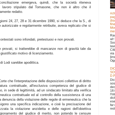
conciliazione emergeva, quindi, che la società riteneva
di lavoro stipulato dal Tomasone, che non è altro che il
iamente redatto.
ric
pag
(tr
 giorni 24, 27, 28 e 31 dicembre 1990, si deduce che la S., di
fin
rie autorizzate e regolarmente retribuite, aveva replicato che si
Mod
mes
Ra
a/r
ontestati sono infondati, pretestuosi e non provati.
Soc
lav
 provati, si tratterebbe di mancanze non di gravità tale da
Cit
 giustificato motivo di licenziamento.
via 
[in
Ogge
 di Lodi sarebbe apodittica.
DI
SO
D.P
Dic
rte che l'interpretazione delle disposizioni collettive di diritto
sos
tura contrattuale, all'esclusiva competenza del giudice di
dec
, in sede di legittimità, ad un sindacato limitato alla verifica
18.
l'i
eneutica contrattuale ed al controllo della sussistenza di una
dic
 denuncia della violazione delle regole di ermeneutica che la
ese
igono una specifica indicazione, e cioé la precisazione del
far
zata la violazione anzidetta e delle ragioni dell'obiettiva
redd
ragionamento del giudice di merito, non potendo le censure