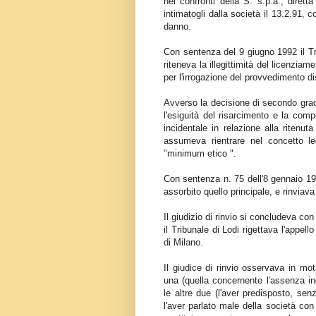
nei confronti della S. s.p.a., diretta
intimatogli dalla società il 13.2.91, c
danno.
Con sentenza del 9 giugno 1992 il Tri
riteneva la illegittimità del licenzia
per l'irrogazione del provvedimento di
Avverso la decisione di secondo grad
l'esiguità del risarcimento e la com
incidentale in relazione alla ritenu
assumeva rientrare nel concetto le
"minimum etico ".
Con sentenza n. 75 dell'8 gennaio 199
assorbito quello principale, e rinviav
Il giudizio di rinvio si concludeva c
il Tribunale di Lodi rigettava l'appe
di Milano.
Il giudice di rinvio osservava in mo
una (quella concernente l'assenza ing
le altre due (l'aver predisposto, se
l'aver parlato male della società con 