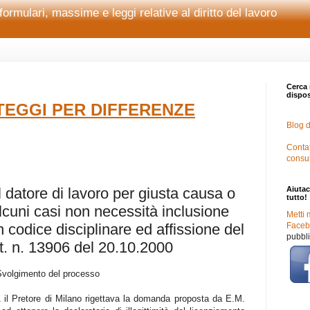
formulari, massime e leggi relative al diritto del lavoro
Cerca 
disposi
EGGI PER DIFFERENZE
Blog d
Contat
consu
l datore di lavoro per giusta causa o
Aiutac
tutto!
alcuni casi non necessità inclusione
Metti 
un codice disciplinare ed affissione del
Facebo
pubbli
t. n. 13906 del 20.10.2000
Svolgimento del processo
il Pretore di Milano rigettava la domanda proposta da E.M.