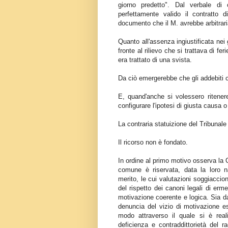
giorno predetto". Dal verbale di 
perfettamente valido il contratto 
documento che il M. avrebbe arbitrar
Quanto all'assenza ingiustificata nei
fronte al rilievo che si trattava di fe
era trattato di una svista.
Da ciò emergerebbe che gli addebiti c
E, quand'anche si volessero ritenere
configurare l'ipotesi di giusta causa o
La contraria statuizione del Tribunale
Il ricorso non è fondato.
In ordine al primo motivo osserva la Co
comune è riservata, data la loro na
merito, le cui valutazioni soggiacciono
del rispetto dei canoni legali di erm
motivazione coerente e logica. Sia da
denuncia del vizio di motivazione es
modo attraverso il quale si è realiz
deficienza e contraddittorietà del 