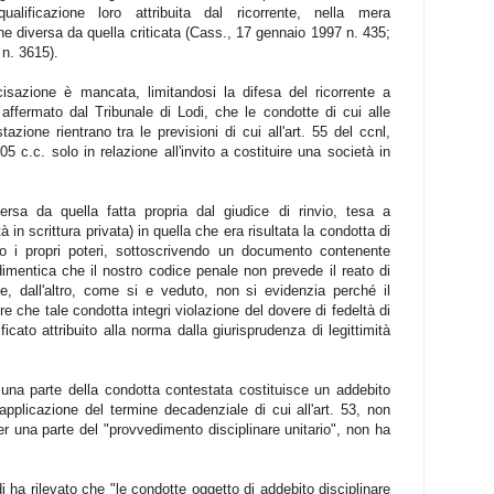
ualificazione loro attribuita dal ricorrente, nella mera
ne diversa da quella criticata (Cass., 17 gennaio 1997 n. 435;
 n. 3615).
cisazione è mancata, limitandosi la difesa del ricorrente a
ffermato dal Tribunale di Lodi, che le condotte di cui alle
tazione rientrano tra le previsioni di cui all'art. 55 del ccnl,
5 c.c. solo in relazione all'invito a costituire una società in
versa da quella fatta propria dal giudice di rinvio, tesa a
tà in scrittura privata) in quella che era risultata la condotta di
o i propri poteri, sottoscrivendo un documento contenente
 dimentica che il nostro codice penale non prevede il reato di
a e, dall'altro, come si e veduto, non si evidenzia perché il
ere che tale condotta integri violazione del dovere di fedeltà di
ificato attribuito alla norma dalla giurisprudenza di legittimità
e una parte della condotta contestata costituisce un addebito
applicazione del termine decadenziale di cui all'art. 53, non
r una parte del "provvedimento disciplinare unitario", non ha
i ha rilevato che "le condotte oggetto di addebito disciplinare