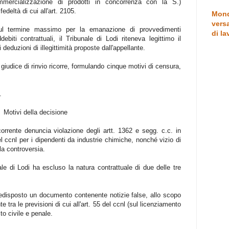
mmercializzazione di prodotti in concorrenza con la S.)
fedeltà di cui all'art. 2105.
Mond
versa
 sul termine massimo per la emanazione di provvedimenti
di la
debiti contrattuali, il Tribunale di Lodi riteneva legittimo il
 deduzioni di illegittimità proposte dall'appellante.
giudice di rinvio ricorre, formulando cinque motivi di censura,
.
Motivi della decisione
corrente denuncia violazione degli artt. 1362 e segg. c.c. in
el ccnl per i dipendenti da industrie chimiche, nonché vizio di
la controversia.
 di Lodi ha escluso la natura contrattuale di due delle tre
disposto un documento contenente notizie false, allo scopo
e tra le previsioni di cui all'art. 55 del ccnl (sul licenziamento
to civile e penale.