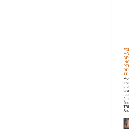
FO
MO
DE
IN
PE
RE
T.F
Mod
ing
pro
lav
rec
(tr
fin
TRI
Sez