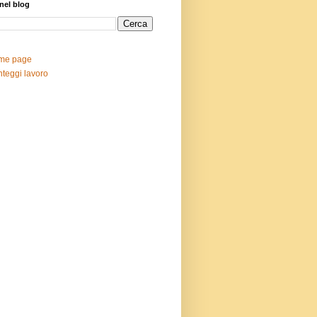
nel blog
me page
teggi lavoro