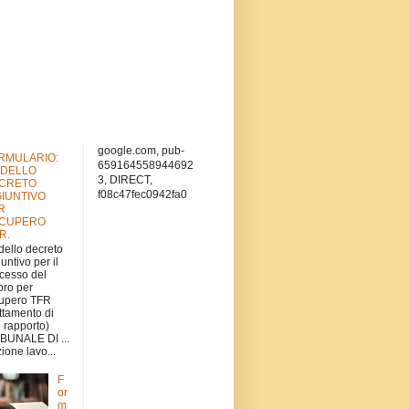
google.com, pub-
RMULARIO:
659164558944692
DELLO
3, DIRECT,
CRETO
f08c47fec0942fa0
GIUNTIVO
R
CUPERO
.R.
ello decreto
iuntivo per il
cesso del
oro per
upero TFR
attamento di
e rapporto)
BUNALE DI ...
ione lavo...
F
or
m