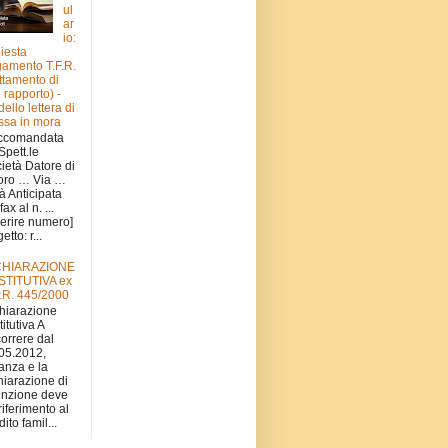
ul
ar
io:
hiesta
amento T.F.R.
attamento di
e rapporto) -
ello lettera di
sa in mora
ccomandata
 Spett.le
ietà Datore di
oro … Via …
tà Anticipata
fax al n. ...
serire numero]
tto: r...
CHIARAZIONE
STITUTIVA ex
.R. 445/2000
hiarazione
titutiva A
orrere dal
05.2012,
stanza e la
hiarazione di
nzione deve
 riferimento al
ito famil...