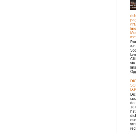
ric
pag
(tr
fin
Mod
mes
Ra
a/r
Soc
lav
Cit
via 
[in
Ogge
DI
SO
D.P
Dic
sos
dec
18.
l'i
dic
ese
far
redd