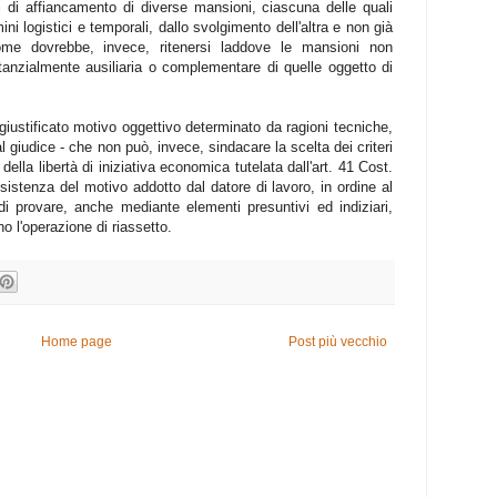
i di affiancamento di diverse mansioni, ciascuna delle quali
ni logistici e temporali, dallo svolgimento dell'altra e non già
ome dovrebbe, invece, ritenersi laddove le mansioni non
anzialmente ausiliaria o complementare di quelle oggetto di
 giustificato motivo oggettivo determinato da ragioni tecniche,
 giudice - che non può, invece, sindacare la scelta dei criteri
ella libertà di iniziativa economica tutelata dall'art. 41 Cost.
sussistenza del motivo addotto dal datore di lavoro, in ordine al
 di provare, anche mediante elementi presuntivi ed indiziari,
ano l'operazione di riassetto.
Home page
Post più vecchio