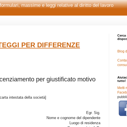
formulari, massime e leggi relative al diritto del lavoro
Cerca 
disposi
EGGI PER DIFFERENZE
Blog d
Contat
consu
licenziamento per giustificato motivo
Aiutac
tutto!
Metti 
Facebo
pubbli
carta intestata della società]
Egr. Sig.
Nome e cognome del dipendente
Luogo di residenza