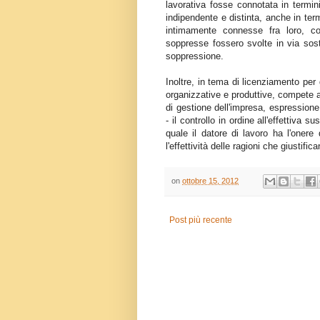
lavorativa fosse connotata in termin
indipendente e distinta, anche in termi
intimamente connesse fra loro, c
soppresse fossero svolte in via sost
soppressione.
Inoltre, in tema di licenziamento per
organizzative e produttive, compete al
di gestione dell'impresa, espressione d
- il controllo in ordine all'effettiva 
quale il datore di lavoro ha l'onere
l'effettività delle ragioni che giustific
on
ottobre 15, 2012
Post più recente