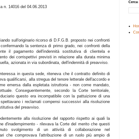
Cerca 
a n. 14016 del 04.06.2013
Ho
Con
ando sull'originario ricorso di D.F.G.B. proposto nei confronti
, confermando la sentenza di primo grado, nei confronti della
 il pagamento dell'indennità sostitutiva di clientela e
nto dei corrispettivi previsti in relazione alla durata minima
uella, azionata in via subordinata, dell'indennità di preavviso.
nteressa in questa sede, riteneva che il contratto definito di
va qualificarsi, alla stregua del tenore letterale dell'accordo e
come emersa dalla espletata istruttoria - non come mandato,
lettuale. Conseguentemente, secondo la Corte territoriale,
fiduciario questo era incompatibile con la pattuizione di una
spettavano i reclamati compensi successivi alla risoluzione
stitutiva del preavviso.
ntemente alla risoluzione del rapporto rispetto ai quali la
e d'inadempimento - rilevava la Corte del merito che questi
venuto svolgimento di un attività di collaborazione nel
ari che comprovava l'attribuzione di un ruolo più ampio di