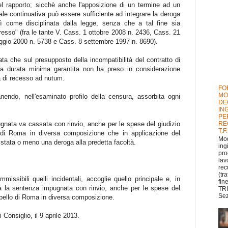
el rapporto; sicchè anche l'apposizione di un termine ad un
ale continuativa può essere sufficiente ad integrare la deroga
sì come disciplinata dalla legge, senza che a tal fine sia
esso" (fra le tante V. Cass. 1 ottobre 2008 n. 2436, Cass. 21
gio 2000 n. 5738 e Cass. 8 settembre 1997 n. 8690).
ta che sul presupposto della incompatibilità del contratto di
una durata minima garantita non ha preso in considerazione
tà di recesso ad nutum.
FO
MO
anendo, nell'esaminato profilo della censura, assorbita ogni
DE
IN
PE
RE
ata va cassata con rinvio, anche per le spese del giudizio
T.F
lo di Roma in diversa composizione che in applicazione del
Mod
 stata o meno una deroga alla predetta facoltà.
ing
pro
lav
rec
(tr
ammissibili quelli incidentali, accoglie quello principale e, in
fin
a la sentenza impugnata con rinvio, anche per le spese del
TRI
Sez
 Appello di Roma in diversa composizione.
Consiglio, il 9 aprile 2013.