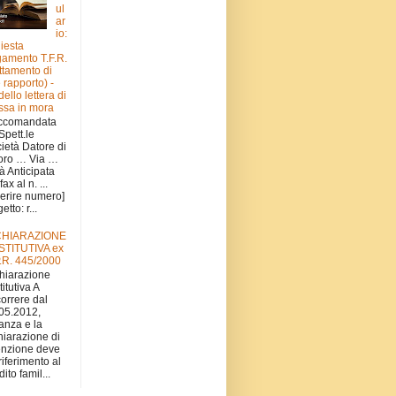
ul
ar
io:
hiesta
amento T.F.R.
attamento di
e rapporto) -
ello lettera di
sa in mora
ccomandata
 Spett.le
ietà Datore di
oro … Via …
tà Anticipata
fax al n. ...
serire numero]
tto: r...
CHIARAZIONE
STITUTIVA ex
.R. 445/2000
hiarazione
titutiva A
orrere dal
05.2012,
stanza e la
hiarazione di
nzione deve
 riferimento al
ito famil...