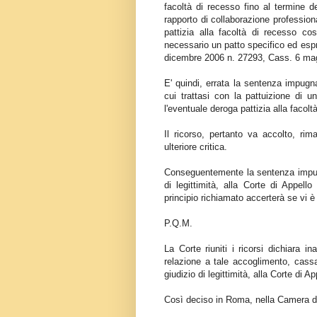
facoltà di recesso fino al termine d
rapporto di collaborazione profession
pattizia alla facoltà di recesso co
necessario un patto specifico ed espr
dicembre 2006 n. 27293, Cass. 6 mag
E' quindi, errata la sentenza impugna
cui trattasi con la pattuizione di 
l'eventuale deroga pattizia alla facol
Il ricorso, pertanto va accolto, rim
ulteriore critica.
Conseguentemente la sentenza impugn
di legittimità, alla Corte di Appel
principio richiamato accerterà se vi è
P.Q.M.
La Corte riuniti i ricorsi dichiara in
relazione a tale accoglimento, cass
giudizio di legittimità, alla Corte di
Così deciso in Roma, nella Camera di 