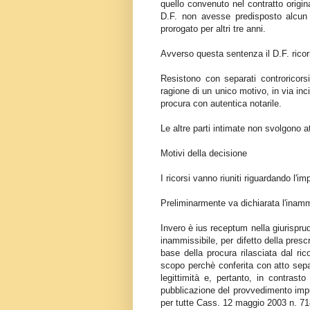
quello convenuto nel contratto origin
D.F. non avesse predisposto alcun p
prorogato per altri tre anni.
Avverso questa sentenza il D.F. ricor
Resistono con separati controricor
ragione di un unico motivo, in via inc
procura con autentica notarile.
Le altre parti intimate non svolgono at
Motivi della decisione
I ricorsi vanno riuniti riguardando l'
Preliminarmente va dichiarata l'inammis
Invero è ius receptum nella giurispru
inammissibile, per difetto della presc
base della procura rilasciata dal ric
scopo perchè conferita con atto sepa
legittimità e, pertanto, in contrast
pubblicazione del provvedimento impug
per tutte Cass. 12 maggio 2003 n. 7