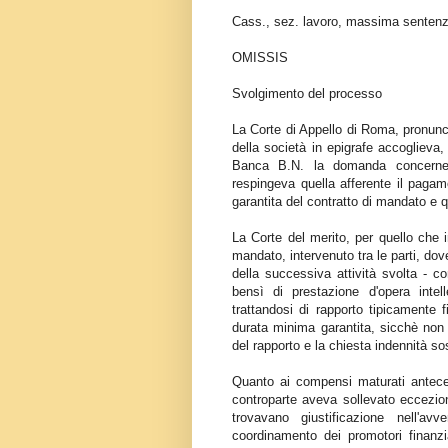
Cass., sez. lavoro, massima sentenz
OMISSIS
Svolgimento del processo
La Corte di Appello di Roma, pronunci
della società in epigrafe accoglieva
Banca B.N. la domanda concernente
respingeva quella afferente il pagame
garantita del contratto di mandato e q
La Corte del merito, per quello che i
mandato, intervenuto tra le parti, dove
della successiva attività svolta - 
bensì di prestazione d'opera intel
trattandosi di rapporto tipicamente 
durata minima garantita, sicchè non 
del rapporto e la chiesta indennità so
Quanto ai compensi maturati antecede
controparte aveva sollevato eccezion
trovavano giustificazione nell'av
coordinamento dei promotori finanzi