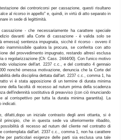
estazione dei controricorsi per cassazione, questi risultano
lce al ricorso in appello" e, quindi, in virtù di atto separato in
are in sede di legittimità.
per cassazione - che necessariamente ha carattere speciale
iudizio davanti alla Corte di cassazione - è valida solo se
già emessa) sentenza impugnata, sicchè il ricorso - ovvero il
ato inammissibile qualora la procura, se conferita con atto
azione del provvedimento impugnato, restando altresì esclusa
ria o regolarizzazione (Cfr. Cass. 2444/00). Con l'unico motivo
endo violazione dell'art. 2237 c.c., e del contratto 4 gennaio
2000 nonchè omessa motivazione, denuncia che la Corte del
ilità della disciplina dettata dall'art. 2237 c.c., comma 1, ha
atto vi è stata apposizione di un termine di durata minima
ione della facoltà di recesso ad nutum prima della scadenza
a dell'indennità sostitutiva di preavviso (con ciò rinunciando
 al corrispettivo per tutta la durata minima garantita). La
 indicati.
, difatti,dopo un iniziale contrasto degli anni ottanta, si è
il principio, che in questa sede va ulteriormente ribadito,
 possibilità di recesso ad nutum del cliente nel contratto di
ale contemplata dall'art. 2337 c.c., comma 1, non ha carattere
che per particolari esigenze delle parti sia esclusa una tale