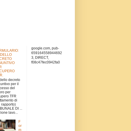
google.com, pub-
RMULARIO:
659164558944692
DELLO
3, DIRECT,
CRETO
f08c47fec0942fa0
GIUNTIVO
R
CUPERO
.R.
ello decreto
iuntivo per il
cesso del
oro per
upero TFR
attamento di
e rapporto)
BUNALE DI ...
ione lavo...
F
or
m