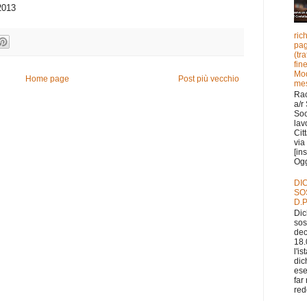
 2013
ric
pag
(tr
fin
Mod
Home page
Post più vecchio
mes
Ra
a/r
Soc
lav
Cit
via 
[in
Ogge
DI
SO
D.P
Dic
sos
dec
18.
l'i
dic
ese
far
redd