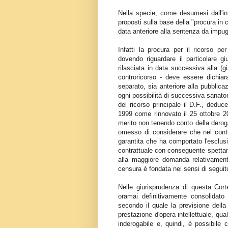
Nella specie, come desumesi dall'int
proposti sulla base della "procura in ca
data anteriore alla sentenza da impugn
Infatti la procura per il ricorso 
dovendo riguardare il particolare g
rilasciata in data successiva alla (
controricorso - deve essere dichiar
separato, sia anteriore alla pubblic
ogni possibilità di successiva sanato
del ricorso principale il D.F., deduc
1999 come rinnovato il 25 ottobre 
merito non tenendo conto della derogab
omesso di considerare che nel contr
garantita che ha comportato l'esclus
contrattuale con conseguente spettanz
alla maggiore domanda relativamente
censura è fondata nei sensi di seguito
Nelle giurisprudenza di questa Corte
oramai definitivamente consolidato 
secondo il quale la previsione della
prestazione d'opera intellettuale, qu
inderogabile e, quindi, è possibile 