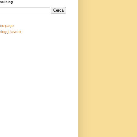
nel blog
me page
teggi lavoro