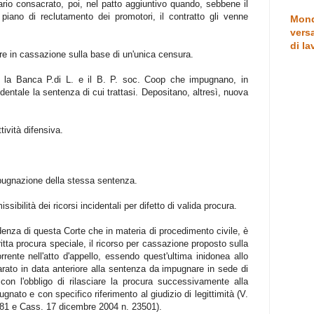
ario consacrato, poi, nel patto aggiuntivo quando, sebbene il
iano di reclutamento dei promotori, il contratto gli venne
Mond
versa
di la
re in cassazione sulla base di un'unica censura.
si la Banca P.di L. e il B. P. soc. Coop che impugnano, in
identale la sentenza di cui trattasi. Depositano, altresì, nuova
tività difensiva.
impugnazione della stessa sentenza.
sibilità dei ricorsi incidentali per difetto di valida procura.
denza di questa Corte che in materia di procedimento civile, è
ritta procura speciale, il ricorso per cassazione proposto sulla
orrente nell'atto d'appello, essendo quest'ultima inidonea allo
rato in data anteriore alla sentenza da impugnare in sede di
o con l'obbligo di rilasciare la procura successivamente alla
nato e con specifico riferimento al giudizio di legittimità (V.
181 e Cass. 17 dicembre 2004 n. 23501).