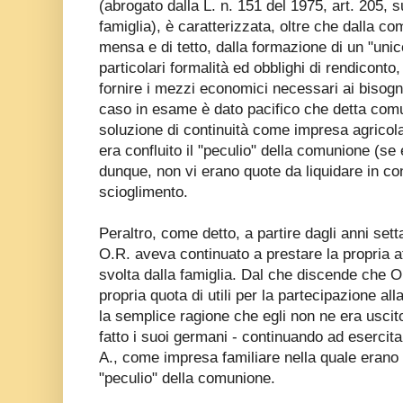
(abrogato dalla L. n. 151 del 1975, art. 205, su
famiglia), è caratterizzata, oltre che dalla com
mensa e di tetto, dalla formazione di un "unic
particolari formalità ed obblighi di rendiconto,
fornire i mezzi economici necessari ai bisogn
caso in esame è dato pacifico che detta com
soluzione di continuità come impresa agricola 
era confluito il "peculio" della comunione (se 
dunque, non vi erano quote da liquidare in c
scioglimento.
Peraltro, come detto, a partire dagli anni set
O.R. aveva continuato a prestare la propria at
svolta dalla famiglia. Dal che discende che O
propria quota di utili per la partecipazione al
la semplice ragione che egli non ne era usci
fatto i suoi germani - continuando ad esercitare
A., come impresa familiare nella quale erano co
"peculio" della comunione.