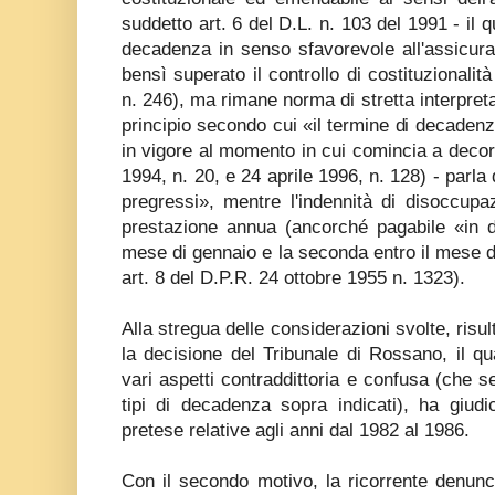
suddetto art. 6 del D.L. n. 103 del 1991 - il 
decadenza in senso sfavorevole all'assicurat
bensì superato il controllo di costituzionalit
n. 246), ma rimane norma di stretta interpret
principio secondo cui «il termine di decadenz
in vigore al momento in cui comincia a decorr
1994, n. 20, e 24 aprile 1996, n. 128) - parla d
pregressi», mentre l'indennità di disoccup
prestazione annua (ancorché pagabile «in du
mese di gennaio e la seconda entro il mese 
art. 8 del D.P.R. 24 ottobre 1955 n. 1323).
Alla stregua delle considerazioni svolte, risult
la decisione del Tribunale di Rossano, il q
vari aspetti contraddittoria e confusa (che s
tipi di decadenza sopra indicati), ha giud
pretese relative agli anni dal 1982 al 1986.
Con il secondo motivo, la ricorrente denunc