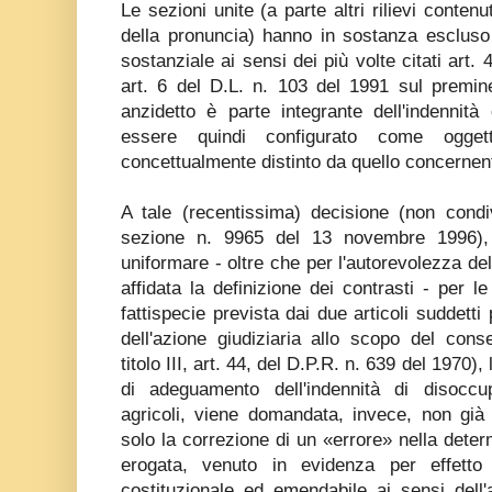
Le sezioni unite (a parte altri rilievi conte
della pronuncia) hanno in sostanza escluso 
sostanziale ai sensi dei più volte citati art.
art. 6 del D.L. n. 103 del 1991 sul premin
anzidetto è parte integrante dell'indennit
essere quindi configurato come ogget
concettualmente distinto da quello concernent
A tale (recentissima) decisione (non condi
sezione n. 9965 del 13 novembre 1996), i
uniformare - oltre che per l'autorevolezza del
affidata la definizione dei contrasti - per l
fattispecie prevista dai due articoli suddetti
dell'azione giudiziaria allo scopo del cons
titolo III, art. 44, del D.P.R. n. 639 del 1970)
di adeguamento dell'indennità di disoccu
agricoli, viene domandata, invece, non gi
solo la correzione di un «errore» nella deter
erogata, venuto in evidenza per effetto de
costituzionale ed emendabile ai sensi dell'ar